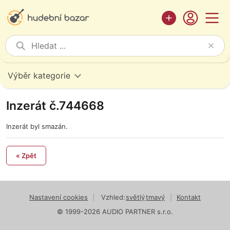
Výběr kategorie
Inzerát č.744668
Inzerát byl smazán.
« Zpět
Nastavení cookies
|
Vzhled:
světlý
tmavý
|
Kontakt
© 1999-2026 AUDIO PARTNER s.r.o.