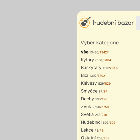
Výběr kategorie
vše
13436
/13427
Kytary
6104
/6104
Baskytary
1002
/1002
Bicí
1302
/1302
Klávesy
829
/829
Smyčce
87
/87
Dechy
196
/196
Zvuk
2750
/2750
Světla
218
/218
Hudebníci
602
/602
Lekce
79
/79
Ostatní
258
/258