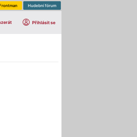
Frontman
Hudební fórum
nzerát
Přihlásit se