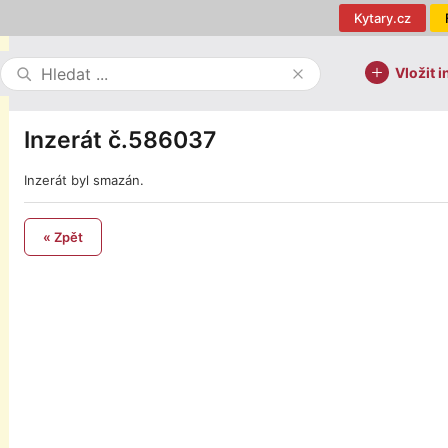
Kytary.cz
Vložit i
Inzerát č.586037
Inzerát byl smazán.
« Zpět