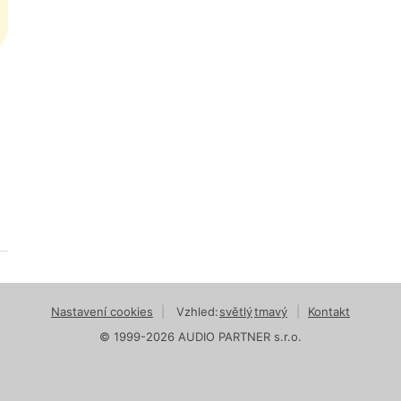
Nastavení cookies
|
Vzhled:
světlý
tmavý
|
Kontakt
© 1999-2026 AUDIO PARTNER s.r.o.