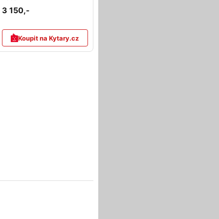
3 150,-
Koupit na Kytary.cz