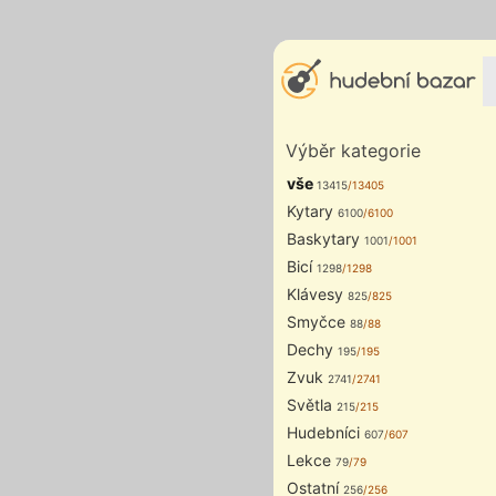
Výběr kategorie
vše
13415
/13405
Kytary
6100
/6100
Baskytary
1001
/1001
Bicí
1298
/1298
Klávesy
825
/825
Smyčce
88
/88
Dechy
195
/195
Zvuk
2741
/2741
Světla
215
/215
Hudebníci
607
/607
Lekce
79
/79
Ostatní
256
/256