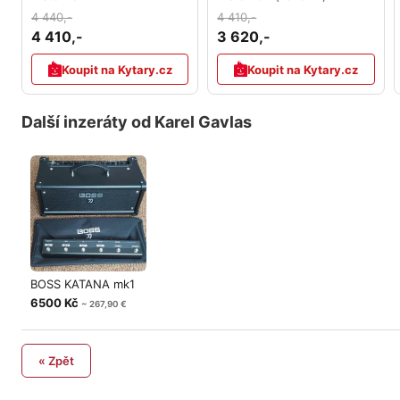
4 440,-
4 410,-
4 410,-
3 620,-
Koupit na Kytary.cz
Koupit na Kytary.cz
Další inzeráty od Karel Gavlas
BOSS KATANA mk1
6500 Kč
~ 267,90 €
« Zpět