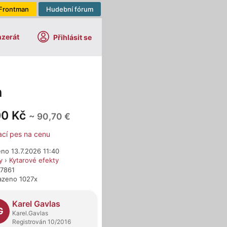
Frontman
Hudební fórum
nzerát
Přihlásit se
n
00 Kč
~ 90,70 €
ací pes na cenu
no 13.7.2026 11:40
y
›
Kytarové efekty
17861
azeno 1027x
dejci
Karel Gavlas
G
Karel.Gavlas
Registrován 10/2016