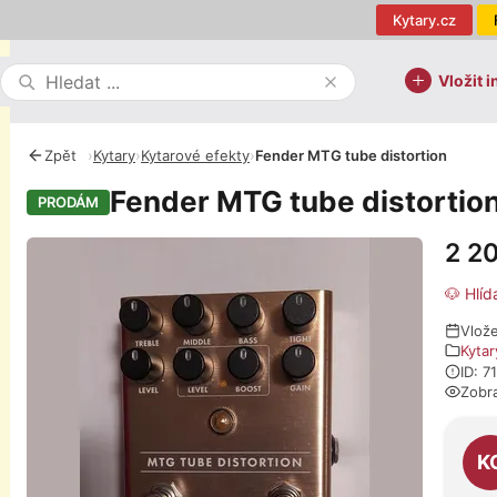
Kytary.cz
Vložit i
Zpět
›
Kytary
›
Kytarové efekty
›
Fender MTG tube distortion
Fender MTG tube distortio
PRODÁM
2 2
Fotografie
🐶 Hlíd
Vlože
Kytar
ID: 7
Zobr
O pro
K