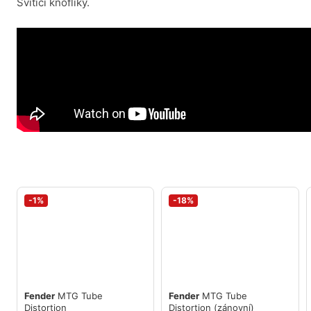
Svíticí knoflíky.
-1%
-18%
Fender
MTG Tube
Fender
MTG Tube
Distortion
Distortion (zánovní)