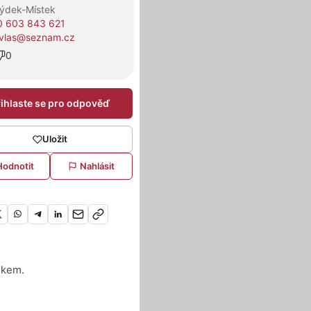
rýdek-Místek
0 603 843 621
vlas@seznam.cz
0
řihlaste se pro odpověď
Uložit
Hodnotit
Nahlásit
ukem.