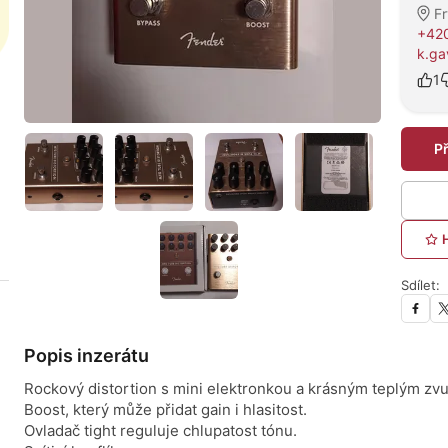
F
+42
k.ga
1
P
Sdílet:
Popis inzerátu
Rockový distortion s mini elektronkou a krásným teplým zv
Boost, který může přidat gain i hlasitost.
Ovladač tight reguluje chlupatost tónu.