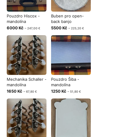
Pouzdro Hiscox -
Buben pro open-
mandolína
back banjo
6000 Kč
5500 Kč
~ 247,00 €
~ 225,20 €
Mechanika Schaller -
Pouzdro Šiba -
mandolína
mandolína
1650 Kč
1250 Kč
~ 67,80 €
~ 51,80 €