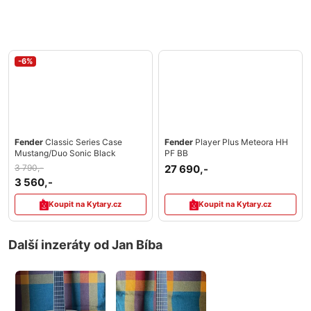
-6%
Fender
Classic Series Case
Fender
Player Plus Meteora HH
Mustang/Duo Sonic Black
PF BB
3 790,-
27 690,-
3 560,-
Koupit na Kytary.cz
Koupit na Kytary.cz
Další inzeráty od Jan Bíba