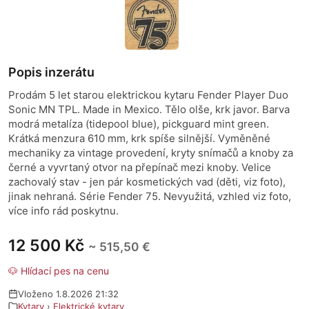
Popis inzerátu
Prodám 5 let starou elektrickou kytaru Fender Player Duo
Sonic MN TPL. Made in Mexico. Tělo olše, krk javor. Barva
modrá metalíza (tidepool blue), pickguard mint green.
Krátká menzura 610 mm, krk spíše silnější. Vyměněné
mechaniky za vintage provedení, kryty snímačů a knoby za
černé a vyvrtaný otvor na přepínač mezi knoby. Velice
zachovalý stav - jen pár kosmetických vad (děti, viz foto),
jinak nehraná. Série Fender 75. Nevyužitá, vzhled viz foto,
více info rád poskytnu.
12 500 Kč
~ 515,50 €
🐶 Hlídací pes na cenu
Vloženo 1.8.2026 21:32
Kytary
›
Elektrické kytary