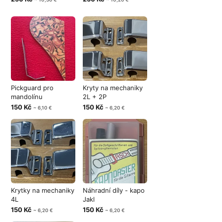
Pickguard pro
Kryty na mechaniky
mandolínu
2L + 2P
150 Kč
150 Kč
~ 6,10 €
~ 6,20 €
Krytky na mechaniky
Náhradní díly - kapo
4L
Jakl
150 Kč
150 Kč
~ 6,20 €
~ 6,20 €