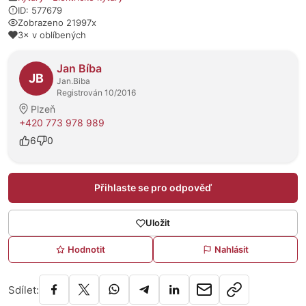
ID: 577679
Zobrazeno 21997x
3× v oblíbených
O prodejci
Jan Bíba
JB
Jan.Biba
Registrován 10/2016
Plzeň
+420 773 978 989
6
0
Přihlaste se pro odpověď
Uložit
Hodnotit
Nahlásit
Sdílet: