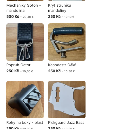
Mechaniky Gotoh -
Kryt struníku
mandolína
mandolíny
500 Kč
250 Kč
~ 20,40 €
~ 10,10 €
Popruh Gator
Kapodastr G&W
250 Kč
250 Kč
~ 10,30 €
~ 10,30 €
Rohy na boxy - plast
Pickguard Jazz Bass
250 Kč
250 Kč
~ 10,30 €
~ 10,20 €