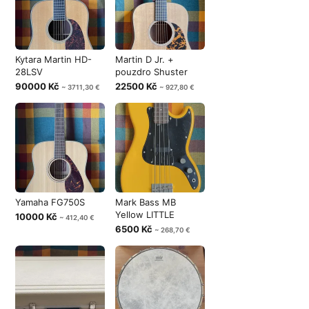
Kytara Martin HD-
Martin D Jr. +
28LSV
pouzdro Shuster
90000 Kč
22500 Kč
~ 3711,30 €
~ 927,80 €
Yamaha FG750S
Mark Bass MB
Yellow LITTLE
10000 Kč
~ 412,40 €
6500 Kč
~ 268,70 €