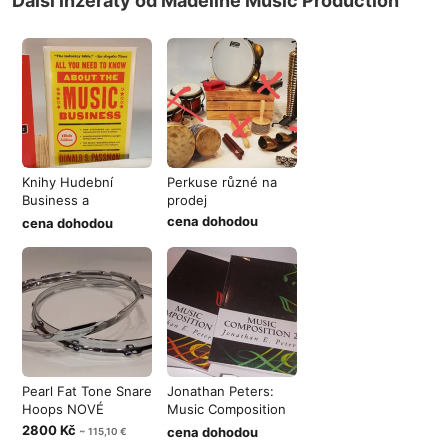
Další inzeráty od Madeline Music Production
Knihy Hudební
Perkuse různé na
Business a
prodej
Management AJ
cena dohodou
cena dohodou
Pearl Fat Tone Snare
Jonathan Peters:
Hoops NOVÉ
Music Composition
1, 2
2800 Kč
cena dohodou
~ 115,10 €