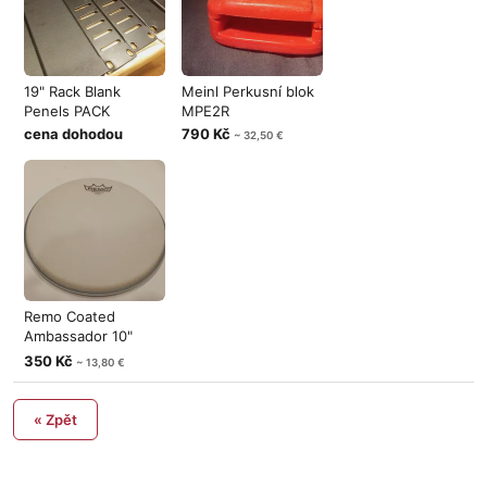
19" Rack Blank
Meinl Perkusní blok
Penels PACK
MPE2R
cena dohodou
790 Kč
~ 32,50 €
Remo Coated
Ambassador 10"
NEW
350 Kč
~ 13,80 €
« Zpět