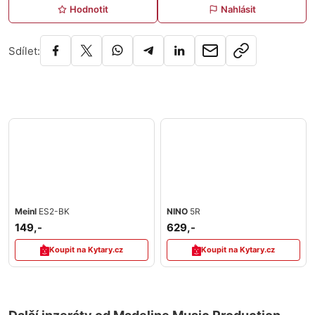
Hodnotit
Nahlásit
Sdílet:
Meinl
ES2-BK
NINO
5R
149,-
629,-
Koupit na Kytary.cz
Koupit na Kytary.cz