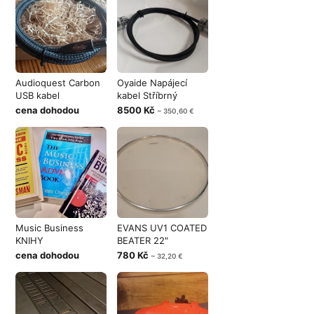
Audioquest Carbon
Oyaide Napájecí
USB kabel
kabel Stříbrný
cena dohodou
8500 Kč
~ 350,60 €
Music Business
EVANS UV1 COATED
KNIHY
BEATER 22"
cena dohodou
780 Kč
~ 32,20 €