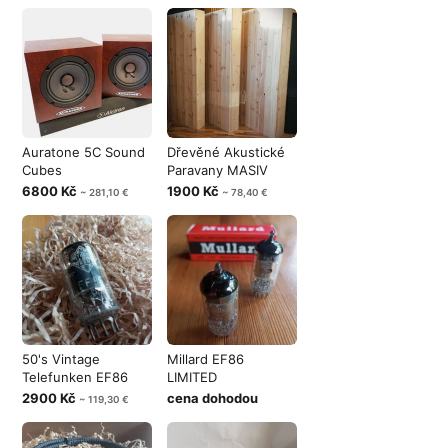
Auratone 5C Sound
Dřevěné Akustické
Cubes
Paravany MASIV
6800 Kč
1900 Kč
~ 281,10 €
~ 78,40 €
50's Vintage
Millard EF86
Telefunken EF86
LIMITED
2900 Kč
cena dohodou
~ 119,30 €