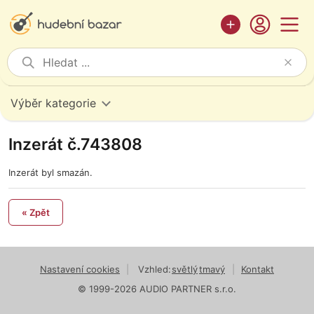
Výběr kategorie
Inzerát č.743808
Inzerát byl smazán.
« Zpět
Nastavení cookies
|
Vzhled:
světlý
tmavý
|
Kontakt
© 1999-2026 AUDIO PARTNER s.r.o.