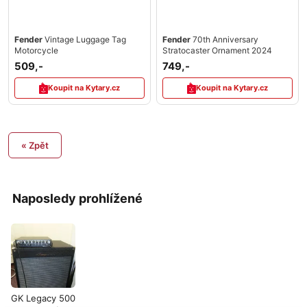
Fender
Vintage Luggage Tag
Fender
70th Anniversary
Motorcycle
Stratocaster Ornament 2024
509,-
749,-
Koupit na Kytary.cz
Koupit na Kytary.cz
« Zpět
Naposledy prohlížené
GK Legacy 500