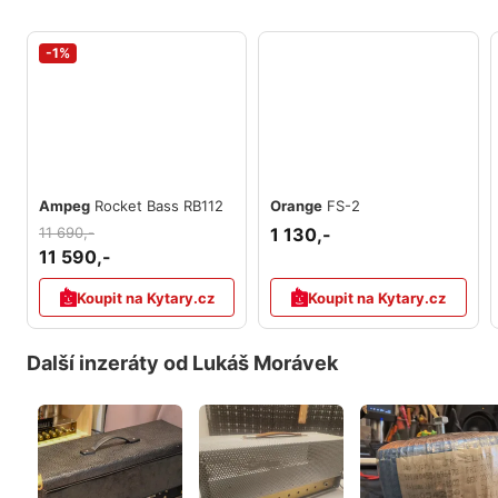
-1%
Ampeg
Rocket Bass RB112
Orange
FS-2
11 690,-
1 130,-
11 590,-
Koupit na Kytary.cz
Koupit na Kytary.cz
Další inzeráty od Lukáš Morávek