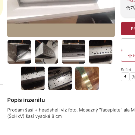
7
P
Sdílet:
Popis inzerátu
Prodám šasí + headshell viz foto. Mosazný "faceplate" ala 
(ŠxHxV) šasí vysoké 8 cm