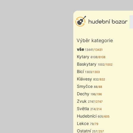
Výběr kategorie
vše
13441
/13431
Kytary
6108
/6108
Baskytary
1002
/1002
Bicí
1303
/1303
Klávesy
832
/832
Smyčce
88
/88
Dechy
196
/196
Zvuk
2747
/2747
Světla
214
/214
Hudebníci
605
/605
Lekce
79
/79
Ostatní
257
/257