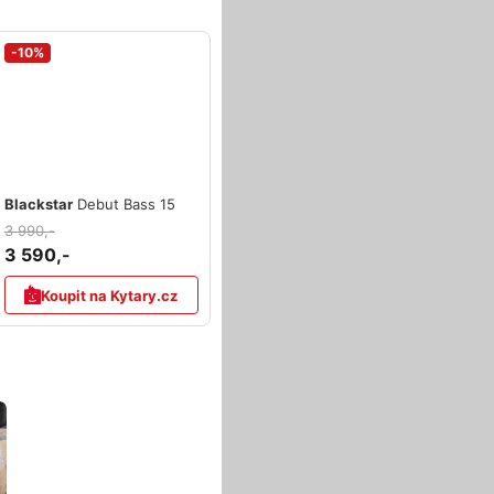
-10%
Blackstar
Debut Bass 15
3 990,-
3 590,-
Koupit na Kytary.cz