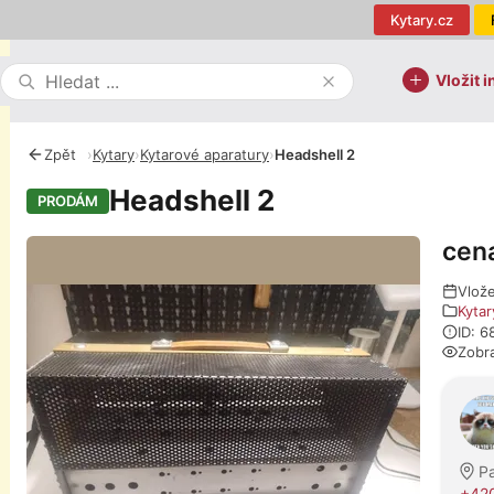
Kytary.cz
Vložit i
Zpět
›
Kytary
›
Kytarové aparatury
›
Headshell 2
Headshell 2
PRODÁM
cen
Fotografie
Vlože
Kytar
ID: 
Zobr
O pro
P
+42