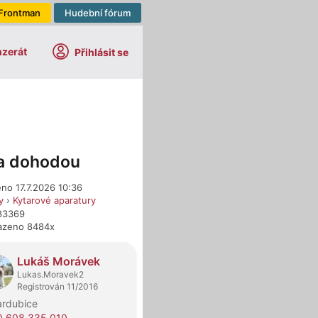
Frontman
Hudební fórum
nzerát
Přihlásit se
a dohodou
no 17.7.2026 10:36
y
›
Kytarové aparatury
683369
azeno 8484x
dejci
Lukáš Morávek
Lukas.Moravek2
Registrován 11/2016
ardubice
0 608 335 010