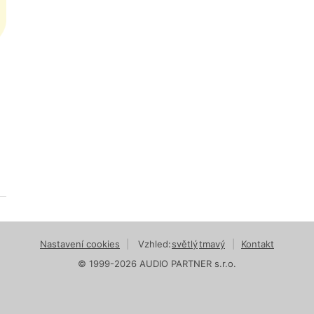
Nastavení cookies
|
Vzhled:
světlý
tmavý
|
Kontakt
© 1999-2026 AUDIO PARTNER s.r.o.