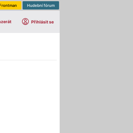
Frontman
Hudební fórum
nzerát
Přihlásit se