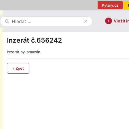
Kytary.cz
Vložit i
Inzerát č.656242
Inzerát byl smazán.
« Zpět