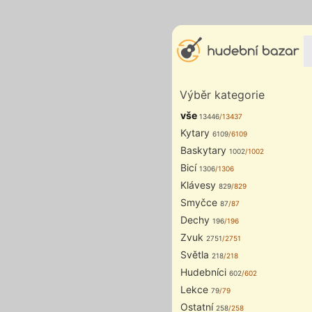
Výběr kategorie
vše
13446
/13437
Kytary
6109
/6109
Baskytary
1002
/1002
Bicí
1306
/1306
Klávesy
829
/829
Smyčce
87
/87
Dechy
196
/196
Zvuk
2751
/2751
Světla
218
/218
Hudebníci
602
/602
Lekce
79
/79
Ostatní
258
/258