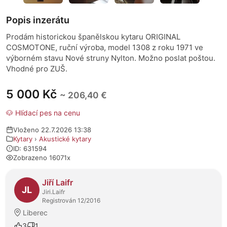
Popis inzerátu
Prodám historickou španělskou kytaru ORIGINAL
COSMOTONE, ruční výroba, model 1308 z roku 1971 ve
výborném stavu Nové struny Nylton. Možno poslat poštou.
Vhodné pro ZUŠ.
5 000 Kč
~ 206,40 €
🐶 Hlídací pes na cenu
Vloženo 22.7.2026 13:38
Kytary
›
Akustické kytary
ID: 631594
Zobrazeno 16071x
O prodejci
Jiří Laifr
JL
Jiri.Laifr
Registrován 12/2016
Liberec
3
1