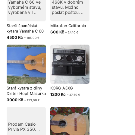
Yamaha C 60 ve
468K v dobrém
výborném stavu,
stavu. Možno
vyrobená v I ..
poslat poštou. ..
Starší španělská
Mikrofon California
kytara Yamaha C 60
600 Kč
~ 24,10 €
4500 Kč
~ 185,00 €
Stará kytara z dílny
KORG A3XG
Dieter Hopf Mazurka
1200 Kč
~ 47,50 €
3000 Kč
~ 123,00 €
Prodám Casio
Privia PX 350. ..