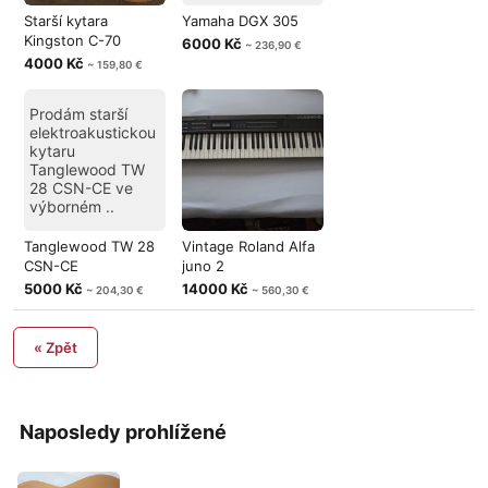
Starší kytara
Yamaha DGX 305
Kingston C-70
6000 Kč
~ 236,90 €
4000 Kč
~ 159,80 €
Prodám starší
elektroakustickou
kytaru
Tanglewood TW
28 CSN-CE ve
výborném ..
Tanglewood TW 28
Vintage Roland Alfa
CSN-CE
juno 2
5000 Kč
14000 Kč
~ 204,30 €
~ 560,30 €
« Zpět
Naposledy prohlížené