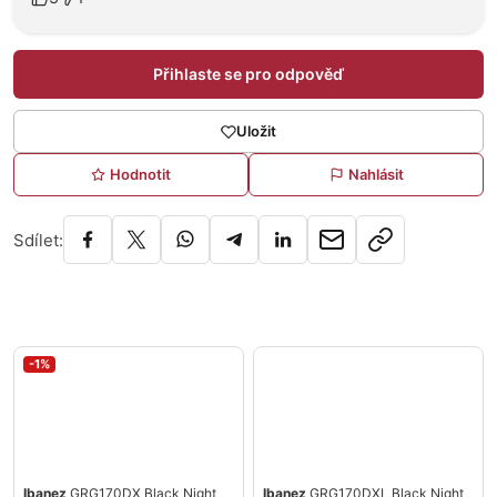
Přihlaste se pro odpověď
Uložit
Hodnotit
Nahlásit
Sdílet:
-1%
Ibanez
GRG170DX Black Night
Ibanez
GRG170DXL Black Night