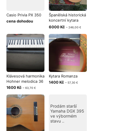
Casio Privia PX 350
Španělská historická
koncertní kytara
cena dohodou
GUISAMA
6000 Kč
~ 246,00 €
Klávesová harmonika
Kytara Romanza
Hohner melodica 36
1400 Kč
~ 57,30 €
1600 Kč
~ 63,70 €
Prodám starší
Yamaha DGX 395
ve výbormém
stavu ..