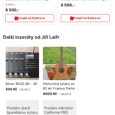
6 560,-
6 560,-
6 500,-
Koupit na Kytary.cz
Koupit na Kytary.cz
Další inzeráty od Jiří Laifr
Mixer BOSS BX - 40
Historická kytara ze
60 let Framus Parlor
500 Kč
~ 20,60 €
4000 Kč
~ 158,00 €
Prodám starší
Prodám mikrofon
španělskou kytaru
California PRO