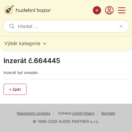
Výběr kategorie
Inzerát č.664445
Inzerát byl smazán.
« Zpět
Nastavení cookies
|
Vzhled:
světlý
tmavý
|
Kontakt
© 1999-2026 AUDIO PARTNER s.r.o.