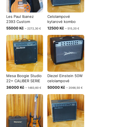
Les Paul Ibanez
Celolampové
2393 Custom
kytarové kombo
Natural Lawsuit T
LANEY VC30 - 112 C
55000 Kč
12500 Kč
~ 2272,30 €
~ 515,20 €
Mesa Boogie Studio
Diezel Einstein 50W
22+ CALIBER SERIE
celolampové
celolamp
kytarové komb
36000 Kč
50000 Kč
~ 1483,60 €
~ 2066,50 €