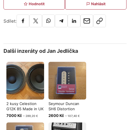
Hodnotit
Nahlásit
Sdílet:
Další inzeráty od Jan Jedlička
2 kusy Celestion
Seymour Duncan
G12K 85 Made in UK
SH6 Distortion
.... 8
Zebra - kobylko
7000 Kč
2600 Kč
~ 289,20 €
~ 107,40 €