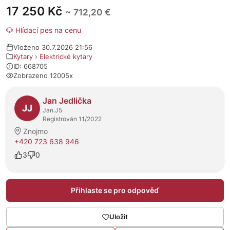
17 250 Kč
~ 712,20 €
🐶 Hlídací pes na cenu
Vloženo 30.7.2026 21:56
Kytary
›
Elektrické kytary
ID: 668705
Zobrazeno 12005x
O prodejci
Jan Jedlička
JJ
Jan.J5
Registrován 11/2022
Znojmo
+420 723 638 946
3
0
Přihlaste se pro odpověď
Uložit