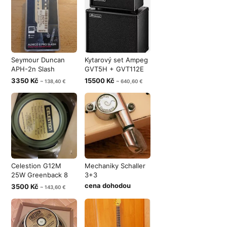
Seymour Duncan
Kytarový set Ampeg
APH-2n Slash
GVT5H + GVT112E
Humbucker Zebra -
Top stav
3350 Kč
15500 Kč
~ 138,40 €
~ 640,60 €
Celestion G12M
Mechaniky Schaller
25W Greenback 8
3+3
Ohm Made in UK
cena dohodou
3500 Kč
~ 143,60 €