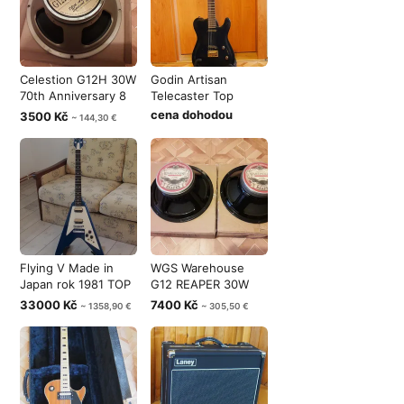
Celestion G12H 30W
Godin Artisan
70th Anniversary 8
Telecaster Top
ohm Eng
cena dohodou
3500 Kč
~ 144,30 €
Flying V Made in
WGS Warehouse
Japan rok 1981 TOP
G12 REAPER 30W
stav
reproduktor 16 o
33000 Kč
7400 Kč
~ 1358,90 €
~ 305,50 €