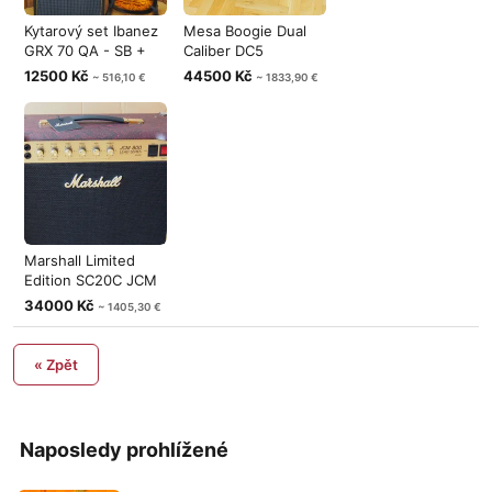
Kytarový set Ibanez
Mesa Boogie Dual
GRX 70 QA - SB +
Caliber DC5
kombo Bl
celolampové kyta
12500 Kč
44500 Kč
~ 516,10 €
~ 1833,90 €
Marshall Limited
Edition SC20C JCM
800 Snake
34000 Kč
~ 1405,30 €
« Zpět
Naposledy prohlížené