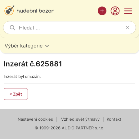
Výběr kategorie
Inzerát č.625881
Inzerát byl smazán.
« Zpět
Nastavení cookies
|
Vzhled:
světlý
tmavý
|
Kontakt
© 1999-2026 AUDIO PARTNER s.r.o.