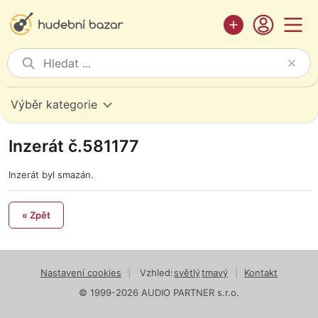
Výběr kategorie
Inzerát č.581177
Inzerát byl smazán.
« Zpět
Nastavení cookies
|
Vzhled:
světlý
tmavý
|
Kontakt
© 1999-2026 AUDIO PARTNER s.r.o.