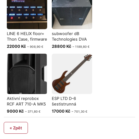
LINE 6 HELIX floor+
subwoofer dB
Thon Case, firmware
Technologies DVA
3.80.
S10 136db 8ks
22000 Kč
28800 Kč
~ 908,90 €
~ 1189,80 €
Aktivní reprobox
ESP LTD D-6
RCF ART 710-A MK5
šestistrunná
(nový) + o
baskytara
9000 Kč
17000 Kč
~ 371,80 €
~ 701,30 €
« Zpět