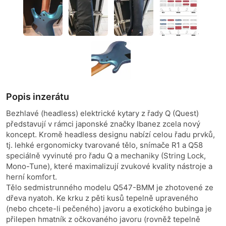
Popis inzerátu
Bezhlavé (headless) elektrické kytary z řady Q (Quest)
představují v rámci japonské značky Ibanez zcela nový
koncept. Kromě headless designu nabízí celou řadu prvků,
tj. lehké ergonomicky tvarované tělo, snímače R1 a Q58
speciálně vyvinuté pro řadu Q a mechaniky (String Lock,
Mono-Tune), které maximalizují zvukové kvality nástroje a
herní komfort.
Tělo sedmistrunného modelu Q547-BMM je zhotovené ze
dřeva nyatoh. Ke krku z pěti kusů tepelně upraveného
(nebo chcete-li pečeného) javoru a exotického bubinga je
přilepen hmatník z očkovaného javoru (rovněž tepelně