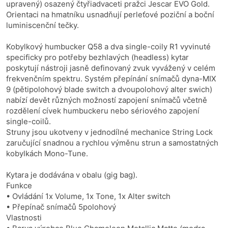
upravený) osazený čtyřiadvaceti pražci Jescar EVO Gold.
Orientaci na hmatníku usnadňují perleťové poziční a boční
luminiscenční tečky.
Kobylkový humbucker Q58 a dva single-coily R1 vyvinuté
specificky pro potřeby bezhlavých (headless) kytar
poskytují nástroji jasně definovaný zvuk vyvážený v celém
frekvenčním spektru. Systém přepínání snímačů dyna-MIX
9 (pětipolohový blade switch a dvoupolohový alter swich)
nabízí devět různých možností zapojení snímačů včetně
rozdělení cívek humbuckeru nebo sériového zapojení
single-coilů.
Struny jsou ukotveny v jednodílné mechanice String Lock
zaručující snadnou a rychlou výměnu strun a samostatných
kobylkách Mono-Tune.
Kytara je dodávána v obalu (gig bag).
Funkce
• Ovládání 1x Volume, 1x Tone, 1x Alter switch
• Přepínač snímačů 5polohový
Vlastnosti