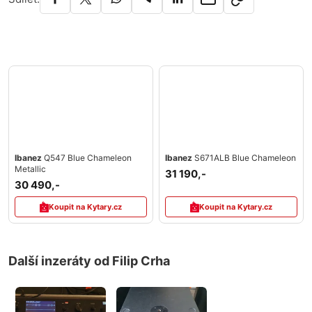
Ibanez
Q547 Blue Chameleon
Ibanez
S671ALB Blue Chameleon
Metallic
31 190,-
30 490,-
Koupit na Kytary.cz
Koupit na Kytary.cz
Další inzeráty od Filip Crha