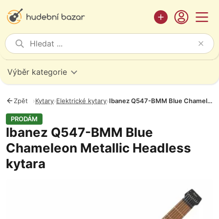
Výběr kategorie
Zpět
›
Kytary
›
Elektrické kytary
›
Ibanez Q547-BMM Blue Chameleon Metallic Headless kytara
PRODÁM
Ibanez Q547-BMM Blue
Chameleon Metallic Headless
kytara
Fotografie