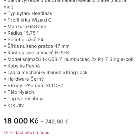
• Barva výrobce Blue Chameleon Metallic Matte (modra
mat)
• Typ kytary Headless
• Profil krku Wizard C
• Menzura 648 mm
• Rádius 15,75 "
• Počet pražců 24
• Šířka nultého pražce 47 mm
• Konfigurace snímačů H-S-S
• Model snímačů 1x Q58-7 Humbucker, 2x R1-7 Single-coil
• Kobylka Pevná
• Ladicí mechaniky Ibanez String Lock
• Hardware Černý
• Struny D'Addario XL110-7
• Tělo Nyatoh
• Top Neobsahuje
• Krk Jav
18 000 Kč
~ 742,60 €
🐶 Hlídací pes na cenu