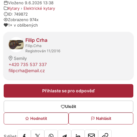
Vloženo 9.6.2026 13:38
Kytary
›
Elektrické kytary
ID: 749872
Zobrazeno 974x
1× v oblíbených
O prodejci
Filip Crha
Filip.Crha
Registrován 11/2016
Semily
+420 735 537 337
filipcrha@email.cz
Přihlaste se pro odpověď
Uložit
Hodnotit
Nahlásit
Sdílet: