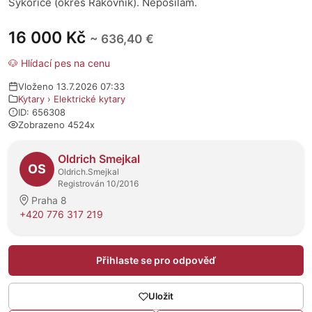
Sýkořice (okres Rakovník). Neposílám.
16 000 Kč
~ 636,40 €
🐶 Hlídací pes na cenu
Vloženo 13.7.2026 07:33
Kytary
›
Elektrické kytary
ID: 656308
Zobrazeno 4524x
O prodejci
Oldrich Smejkal
OS
Oldrich.Smejkal
Registrován 10/2016
Praha 8
+420 776 317 219
Přihlaste se pro odpověď
Uložit