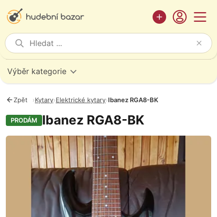
Výběr kategorie
Zpět
›
Kytary
›
Elektrické kytary
›
Ibanez RGA8-BK
Ibanez RGA8-BK
PRODÁM
Fotografie