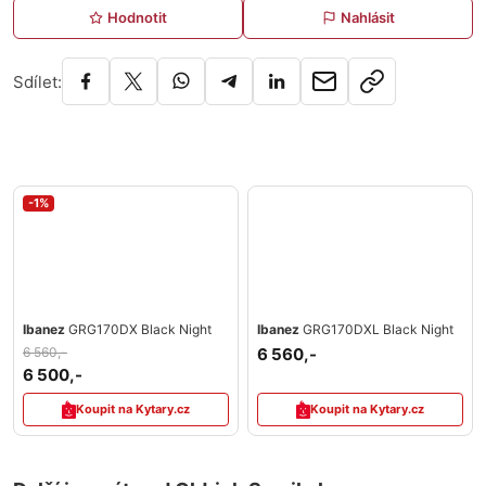
Hodnotit
Nahlásit
Sdílet:
-1%
Ibanez
GRG170DX Black Night
Ibanez
GRG170DXL Black Night
6 560,-
6 560,-
6 500,-
Koupit na Kytary.cz
Koupit na Kytary.cz