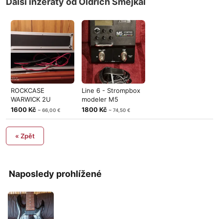
Další inzeráty od Oldrich Smejkal
ROCKCASE
Line 6 - Strompbox
WARWICK 2U
modeler M5
1600 Kč
1800 Kč
~ 66,00 €
~ 74,50 €
« Zpět
Naposledy prohlížené