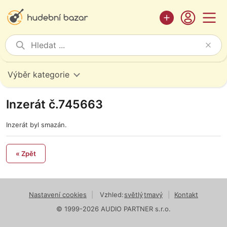
Výběr kategorie
Inzerát č.745663
Inzerát byl smazán.
« Zpět
Nastavení cookies
|
Vzhled:
světlý
tmavý
|
Kontakt
© 1999-2026 AUDIO PARTNER s.r.o.