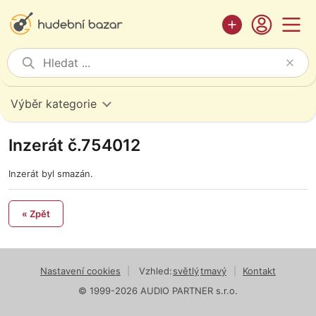
Výběr kategorie
Inzerát č.754012
Inzerát byl smazán.
« Zpět
Nastavení cookies
|
Vzhled:
světlý
tmavý
|
Kontakt
© 1999-2026 AUDIO PARTNER s.r.o.