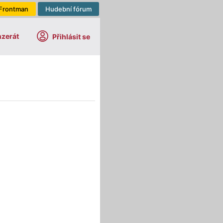
Frontman
Hudební fórum
nzerát
Přihlásit se