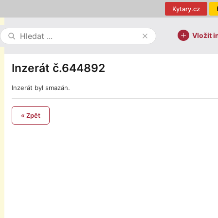
Kytary.cz
Vložit i
Inzerát č.644892
Inzerát byl smazán.
« Zpět