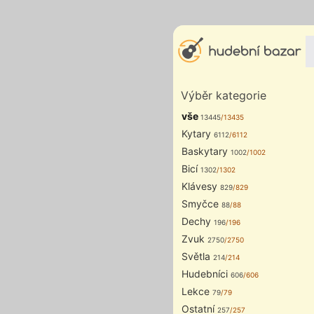
Výběr kategorie
vše
13445
/13435
Kytary
6112
/6112
Baskytary
1002
/1002
Bicí
1302
/1302
Klávesy
829
/829
Smyčce
88
/88
Dechy
196
/196
Zvuk
2750
/2750
Světla
214
/214
Hudebníci
606
/606
Lekce
79
/79
Ostatní
257
/257