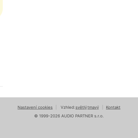
Nastavení cookies
|
Vzhled:
světlý
tmavý
|
Kontakt
© 1999-2026 AUDIO PARTNER s.r.o.