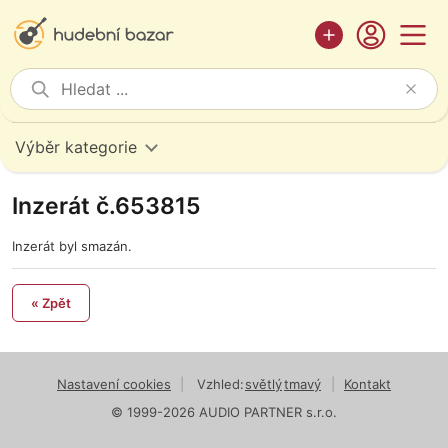
Výběr kategorie
Inzerát č.653815
Inzerát byl smazán.
« Zpět
Nastavení cookies
|
Vzhled:
světlý
tmavý
|
Kontakt
© 1999-2026 AUDIO PARTNER s.r.o.