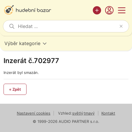
Výběr kategorie
Inzerát č.702977
Inzerát byl smazán.
« Zpět
Nastavení cookies
|
Vzhled:
světlý
tmavý
|
Kontakt
© 1999-2026 AUDIO PARTNER s.r.o.