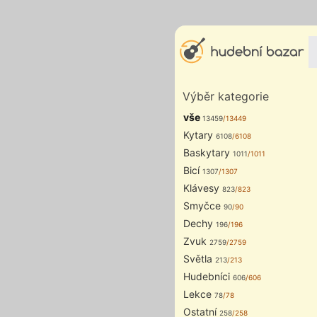
Výběr kategorie
vše
13459
/13449
Kytary
6108
/6108
Baskytary
1011
/1011
Bicí
1307
/1307
Klávesy
823
/823
Smyčce
90
/90
Dechy
196
/196
Zvuk
2759
/2759
Světla
213
/213
Hudebníci
606
/606
Lekce
78
/78
Ostatní
258
/258