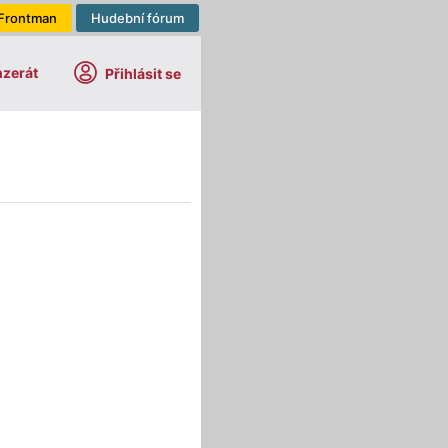
Frontman
Hudební fórum
nzerát
Přihlásit se