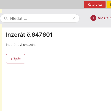
Kytary.cz
Vložit i
Inzerát č.647601
Inzerát byl smazán.
« Zpět