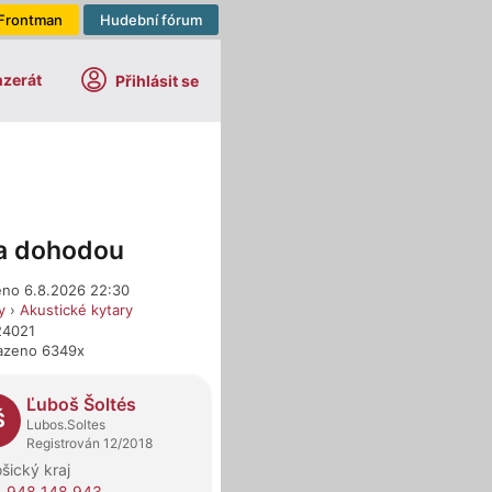
Frontman
Hudební fórum
nzerát
Přihlásit se
a dohodou
eno 6.8.2026 22:30
y
›
Akustické kytary
24021
azeno 6349x
dejci
Ľuboš Šoltés
Š
Lubos.Soltes
Registrován 12/2018
šický kraj
 948 148 943