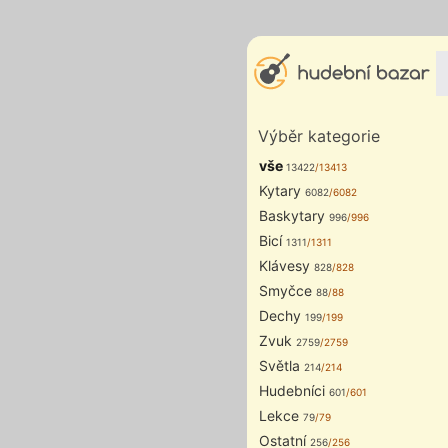
Výběr kategorie
vše
13422
/13413
Kytary
6082
/6082
Baskytary
996
/996
Bicí
1311
/1311
Klávesy
828
/828
Smyčce
88
/88
Dechy
199
/199
Zvuk
2759
/2759
Světla
214
/214
Hudebníci
601
/601
Lekce
79
/79
Ostatní
256
/256