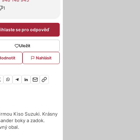
1
řihlaste se pro odpověď
Uložit
Hodnotit
Nahlásit
irmou Kiso Suzuki. Krásny
isander boky a zadok.
vný obal.