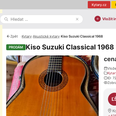
Kytary.cz
Vložit i
Zpět
›
Kytary
›
Akustické kytary
›
Kiso Suzuki Classical 1968
Kiso Suzuki Classical 1968
PRODÁM
cen
Fotografie
Vlož
Kytar
ID: 7
Zobr
O pro
Ľ
Ko
+421