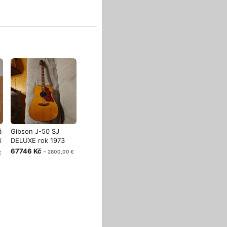
á
Gibson J-50 SJ
i
DELUXE rok 1973
67746 Kč
~ 2800,00 €
€