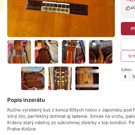
4
P
Sdílet:
Popis inzerátu
Ručne vyrobený kus z konca 60tych rokov v Japonsku pod f
silný tón, perfektný dohmat aj ladenie. Smrek na vrchu, pal
Krásny starý nástroj zo súkromnej zbierky v top kondícii. Pe
Praha-Košice