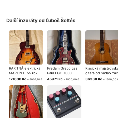
Další inzeráty od Ľuboš Šoltés
RARITNÁ elektrická
Predám Greco Les
Klasická majstrovsk
MARTIN F-55 rok
Paul EGC-1000
gitara od Sadao Yair
1962
CUSTOM rok 197
ro
121000 Kč
45971 Kč
36338 Kč
~ 5002,10 €
~ 1900,00 €
~ 1500,00 