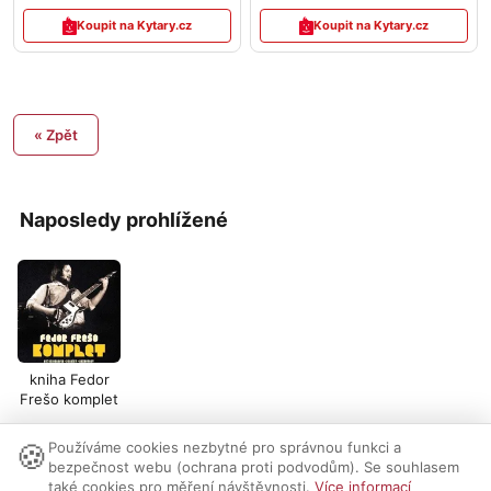
Koupit na Kytary.cz
Koupit na Kytary.cz
« Zpět
Naposledy prohlížené
kniha Fedor
Frešo komplet
🍪
Používáme cookies nezbytné pro správnou funkci a
Nastavení cookies
|
Vzhled:
světlý
tmavý
|
Kontakt
bezpečnost webu (ochrana proti podvodům). Se souhlasem
také cookies pro měření návštěvnosti.
Více informací