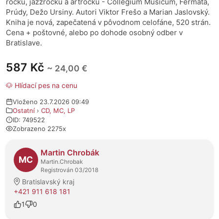
rocku, jazzrocku a artrocku - Collegium Musicum, Fermata,
Prúdy, Dežo Ursiny. Autori Viktor Frešo a Marian Jaslovský.
Kniha je nová, zapečatená v pôvodnom celofáne, 520 strán.
Cena + poštovné, alebo po dohode osobný odber v
Bratislave.
587 Kč
~ 24,00 €
🐶 Hlídací pes na cenu
Vloženo 23.7.2026 09:49
Ostatní
›
CD, MC, LP
ID: 749522
Zobrazeno 2275x
O prodejci
Martin Chrobák
MC
Martin.Chrobak
Registrován 03/2018
Bratislavský kraj
+421 911 618 181
1
0