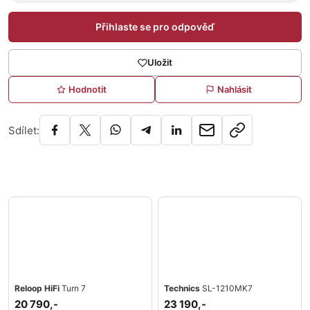
Přihlaste se pro odpověď
Uložit
Hodnotit
Nahlásit
Sdílet:
Reloop HiFi
Turn 7
Technics
SL-1210MK7
20 790,-
23 190,-