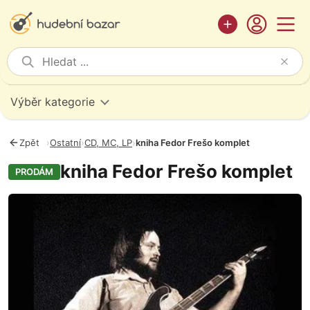
Výběr kategorie
Zpět
›
Ostatní
›
CD, MC, LP
›
kniha Fedor Frešo komplet
kniha Fedor Frešo komplet
PRODÁM
Fotografie