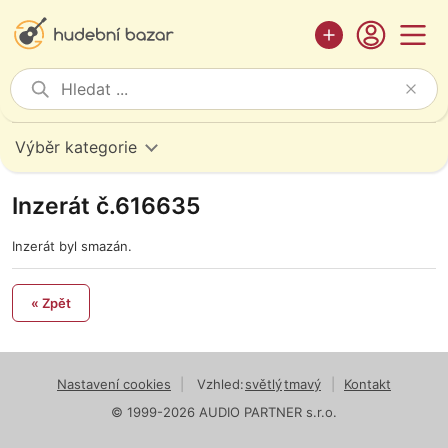
Výběr kategorie
Inzerát č.616635
Inzerát byl smazán.
« Zpět
Nastavení cookies
|
Vzhled:
světlý
tmavý
|
Kontakt
© 1999-2026 AUDIO PARTNER s.r.o.