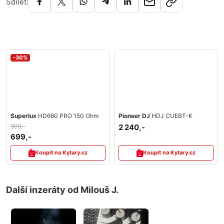
Sdílet:
-30%
Superlux
HD660 PRO 150 Ohm
Pioneer DJ
HDJ CUEBT-K
999,-
2 240,-
699,-
Koupit na Kytary.cz
Koupit na Kytary.cz
Další inzeráty od Milouš J.