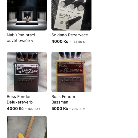
Nabízíme práci
Soldano Rezervace
osvětlovače v
4000 Kč
~ 165,50 €
divadle na HPP
Boss Fender
Boss Fender
Deluxereverb
Bassman
4000 Kč
5000 Kč
~ 165,00 €
~ 206,30 €