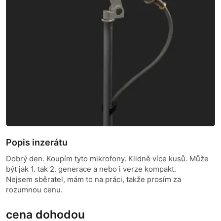
Popis inzerátu
Dobrý den. Koupím tyto mikrofony. Klidně více kusů. Může
být jak 1. tak 2. generace a nebo i verze kompakt.
Nejsem sběratel, mám to na práci, takže prosím za
rozumnou cenu.
cena dohodou