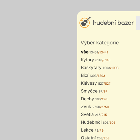
Výběr kategorie
vše
13451
/13441
Kytary
6118
/6118
Baskytary
1003
/1003
Bicí
1303
/1303
Klávesy
827
/827
Smyčce
87
/87
Dechy
196
/196
Zvuk
2750
/2750
Světla
215
/215
Hudebníci
605
/605
Lekce
79
/79
Ostatní
258
/258