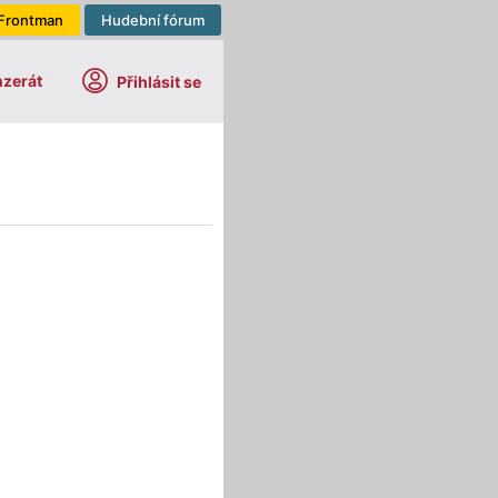
Frontman
Hudební fórum
nzerát
Přihlásit se