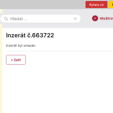
Kytary.cz
Vložit i
Inzerát č.663722
Inzerát byl smazán.
« Zpět