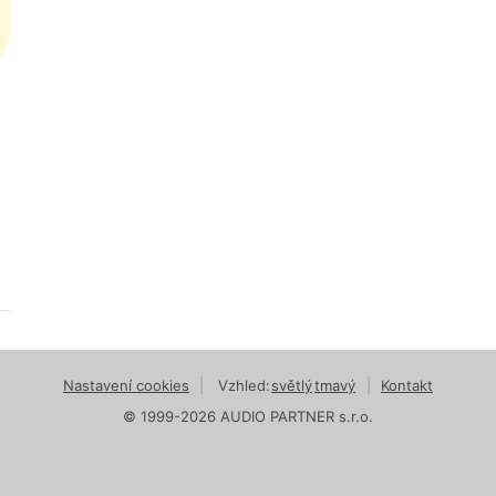
Nastavení cookies
|
Vzhled:
světlý
tmavý
|
Kontakt
© 1999-2026 AUDIO PARTNER s.r.o.