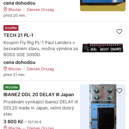
cena dohodou
Břeclav
Zdenek.Orszag
před 20 min.
KOUPÍM
TECH 21 PL-1
Koupím Fly Rig PL-1 Paul Landers v
bezvadném stavu, možna výměna za
BOSS SDE 3000D.
cena dohodou
Břeclav
Zdenek.Orszag
před 21 min.
PRODÁM
IBANEZ DDL 20 DELAY III Japan
Prodávám vynikající Ibanez DELAY III
DDL20 made in Japan, velmi dobrý
stav.
3 800 Kč
~ 157,10 €
Břeclav
Zdenek.Orszag