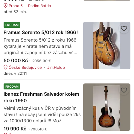
Praha 5
Radim.Batrla
před 52 min.
PRODÁM
Framus Sorento 5/012 rok 1966 !
Framus Sorento 5/012 z roku 1966
kytara je v hratelném stavu a má
originální zapojení bez zásahu vš...
50 000 Kč
~ 2056,30 €
České Budějovice
Jiri.Holub
dnes v 22:11
PRODÁM
Ibanez Freshman Salvador kolem
roku 1950
Velmi vzácný kus v ČR v původním
stavu ! na ebay jsem viděl pouze 2ks
za 1000/1300 dolarů !!! Mož...
19 990 Kč
~ 790,40 €