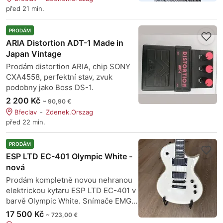
před 21 min.
PRODÁM
ARIA Distortion ADT-1 Made in
Japan Vintage
Prodám distortion ARIA, chip SONY
CXA4558, perfektní stav, zvuk
podobny jako Boss DS-1.
2 200 Kč
~ 90,90 €
Břeclav
Zdenek.Orszag
před 22 min.
PRODÁM
ESP LTD EC-401 Olympic White -
nová
Prodám kompletně novou nehranou
elektrickou kytaru ESP LTD EC-401 v
barvě Olympic White. Snímače EMG...
17 500 Kč
~ 723,00 €