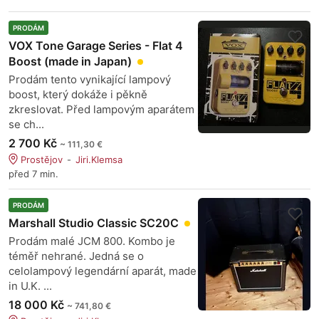
PRODÁM
VOX Tone Garage Series - Flat 4
Boost (made in Japan)
Prodám tento vynikající lampový
boost, který dokáže i pěkně
zkreslovat. Před lampovým aparátem
se ch...
2 700 Kč
~ 111,30 €
Prostějov
Jiri.Klemsa
před 7 min.
PRODÁM
Marshall Studio Classic SC20C
Prodám malé JCM 800. Kombo je
téměř nehrané. Jedná se o
celolampový legendární aparát, made
in U.K. ...
18 000 Kč
~ 741,80 €