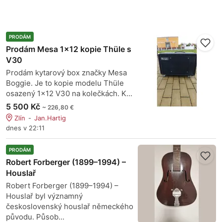
PRODÁM
Prodám Mesa 1x12 kopie Thüle s
V30
Prodám kytarový box značky Mesa
Boggie. Je to kopie modelu Thüle
osazený 1x12 V30 na kolečkách. K...
5 500 Kč
~ 226,80 €
Zlín
Jan.Hartig
dnes v 22:11
PRODÁM
Robert Forberger (1899–1994) –
Houslař
Robert Forberger (1899–1994) –
Houslař byl významný
československý houslař německého
původu. Působ...