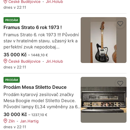
České Budějovice
Jiri.Holub
dnes v 22:11
PRODÁM
Framus Strato 6 rok 1973 !
Framus Strato 6. rok 1973 !!! Původní
stav v hratelném stavu. užasný krk a
perfektní zvuk nepodobaj...
35 000 Kč
~ 1448,10 €
České Budějovice
Jiri.Holub
dnes v 22:11
PRODÁM
Prodám Mesa Stiletto Deuce
Prodám kytarový zesilovač značky
Mesa Boogie model Stiletto Deuce.
Původní lampy EL34 vyměněny za 6...
30 000 Kč
~ 1237,10 €
Zlín
Jan.Hartig
dnes v 22:11