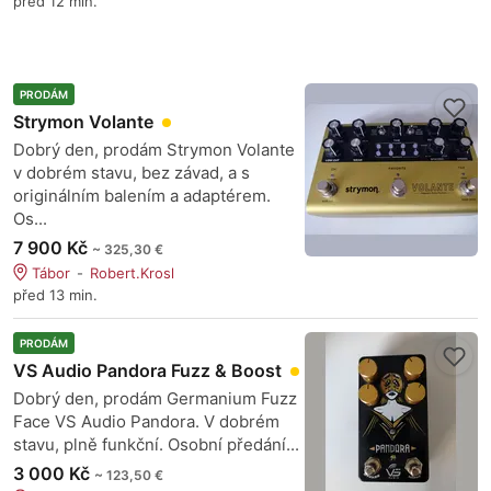
před 12 min.
PRODÁM
Strymon Volante
Dobrý den, prodám Strymon Volante
v dobrém stavu, bez závad, a s
originálním balením a adaptérem.
Os...
7 900 Kč
~ 325,30 €
Tábor
Robert.Krosl
před 13 min.
PRODÁM
VS Audio Pandora Fuzz & Boost
Dobrý den, prodám Germanium Fuzz
Face VS Audio Pandora. V dobrém
stavu, plně funkční. Osobní předání...
3 000 Kč
~ 123,50 €