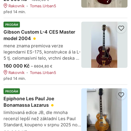
Rakovník
Tomas.Urban5
před 14 min.
PRODÁM
Gibson Custom L-4 CES Master
model 2004
mene znama premiova verze
legendarni ES-175, konstrukce á la L-
5 tj. celomasivni telo, vrchni deska ...
160 000 Kč
~ 6604,80 €
Rakovník
Tomas.Urban5
před 14 min.
PRODÁM
Epiphone Les Paul Joe
Bonamassa Lazarus
limitovaná edice JB, dle mnoha
recenzí lepší než základní Les Paul
Standard, koupeno v srpnu 2025 no...