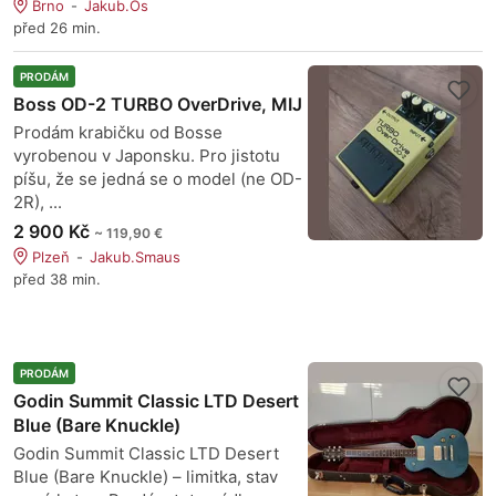
Brno
Jakub.Os
před 26 min.
PRODÁM
Boss OD-2 TURBO OverDrive, MIJ
Prodám krabičku od Bosse
vyrobenou v Japonsku. Pro jistotu
píšu, že se jedná se o model (ne OD-
2R), ...
2 900 Kč
~ 119,90 €
Plzeň
Jakub.Smaus
před 38 min.
PRODÁM
Godin Summit Classic LTD Desert
Blue (Bare Knuckle)
Godin Summit Classic LTD Desert
Blue (Bare Knuckle) – limitka, stav