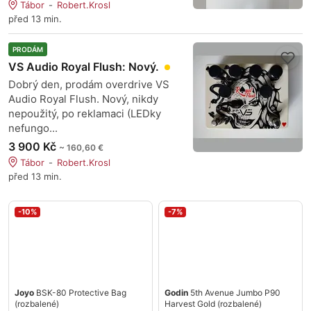
Tábor
Robert.Krosl
před 13 min.
PRODÁM
VS Audio Royal Flush: Nový.
Dobrý den, prodám overdrive VS
Audio Royal Flush. Nový, nikdy
nepoužitý, po reklamaci (LEDky
nefungo...
3 900 Kč
~ 160,60 €
Tábor
Robert.Krosl
před 13 min.
-10%
-7%
Joyo
BSK-80 Protective Bag
Godin
5th Avenue Jumbo P90
(rozbalené)
Harvest Gold (rozbalené)