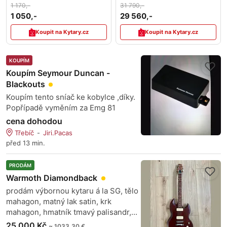
1 170,-
31 790,-
1 050,-
29 560,-
Koupit na Kytary.cz
Koupit na Kytary.cz
KOUPÍM
Koupím Seymour Duncan -
Blackouts
Koupím tento sníač ke kobylce ,díky.
Popřípadě vyměním za Emg 81
cena dohodou
Třebíč
Jiri.Pacas
před 13 min.
PRODÁM
Warmoth Diamondback
prodám výbornou kytaru á la SG, tělo
mahagon, matný lak satin, krk
mahagon, hmatník tmavý palisandr,...
25 000 Kč
~ 1033,30 €