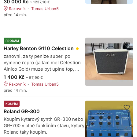
30 000 Kč
~ 1237,10 €
Rakovník
Tomas.Urban5
před 14 min.
PRODÁM
Harley Benton G110 Celestion
zanovni, za ty penize super, po
vymene repro (ja tam mel Celestion
Alnico Gold) muze byt uplne top, ...
1 400 Kč
~ 57,90 €
Rakovník
Tomas.Urban5
před 14 min.
KOUPÍM
Roland GR-300
Koupím kytarový synth GR-300 nebo
GR-700 v plně funkčním stavu, kytary
Roland taky koupim.