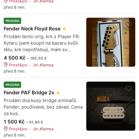
Prostějov
Jiri.Klemsa
před 8 min.
PRODÁM
Fender Neck Floyd Rose
Prodám tento orig. krk z Player FR.
Kytaru jsem koupil na bazaru kvůli
tělu, krk nepotřebuji, mám sv...
4 500 Kč
~ 185,50 €
Prostějov
Jiri.Klemsa
před 8 min.
PRODÁM
Fender PAF Bridge 2x
Prodám dva kusy bridge snímačů
Fender, používané, bez závad. Cena
za kus.
1 500 Kč
~ 61,80 €
Prostějov
Jiri.Klemsa
před 8 min.