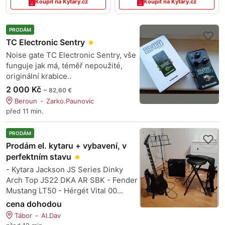
Koupit na Kytary.cz
Koupit na Kytary.cz
PRODÁM
TC Electronic Sentry
Noise gate TC Electronic Sentry, vše
funguje jak má, téměř nepoužité,
originální krabice..
2 000 Kč
~ 82,60 €
Beroun
Zarko.Paunovic
před 11 min.
PRODÁM
Prodám el. kytaru + vybavení, v
perfektním stavu
- Kytara Jackson JS Series Dinky
Arch Top JS22 DKA AR SBK - Fender
Mustang LT50 - Hérgét Vital 00...
cena dohodou
Tábor
Al.Dav