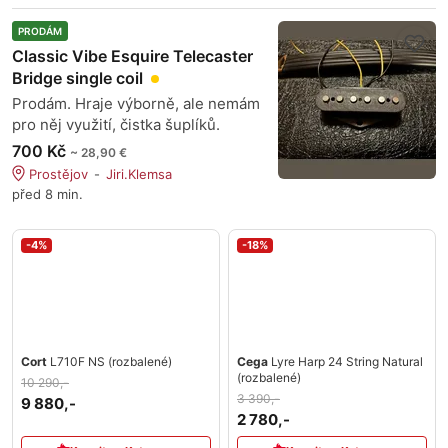
PRODÁM
Classic Vibe Esquire Telecaster
Bridge single coil
Prodám. Hraje výborně, ale nemám
pro něj využití, čistka šuplíků.
700 Kč
~ 28,90 €
Prostějov
Jiri.Klemsa
před 8 min.
-4%
-18%
Cort
L710F NS (rozbalené)
Cega
Lyre Harp 24 String Natural
(rozbalené)
10 290,-
3 390,-
9 880,-
2 780,-