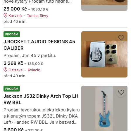
nové kytary Prodám tuto nádhe...
25 000 Kč
~ 1033,10 €
Karviná
Tomas.Siwy
před 46 min.
PRODÁM
J.ROCKETT AUDIO DESIGNS 45
CALIBER
Prodám. Jtm 45 v pedálu.
3 268 Kč
~ 135,00 €
Ostrava
Kolacio
před 49 min.
PRODÁM
Jackson JS32 Dinky Arch Top LH
RW BBL
Prodám levorukou elektrickou kytaru
s klenutým topem JS32L Dinky DKA
Left-Handed RW BBL. Je v bezvad...
6 600 Kč
~ 271,20 €