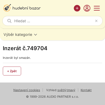
Výběr kategorie
Inzerát č.749704
Inzerát byl smazán.
« Zpět
Nastavení cookies
|
Vzhled:
světlý
tmavý
|
Kontakt
© 1999-2026 AUDIO PARTNER s.r.o.