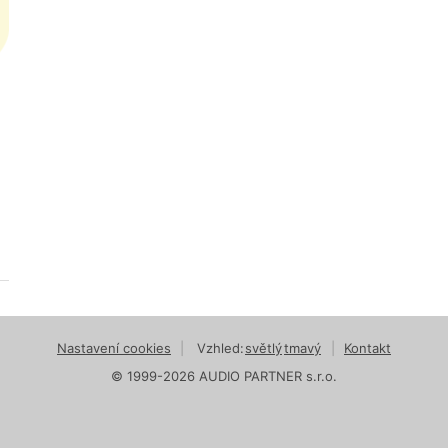
Nastavení cookies
|
Vzhled:
světlý
tmavý
|
Kontakt
© 1999-2026 AUDIO PARTNER s.r.o.