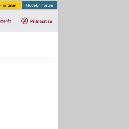
Frontman
Hudební fórum
nzerát
Přihlásit se