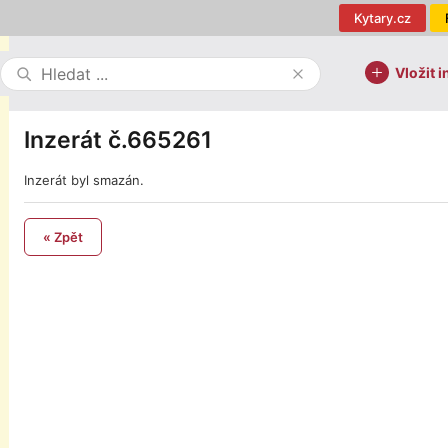
Kytary.cz
Vložit i
Inzerát č.665261
Inzerát byl smazán.
« Zpět