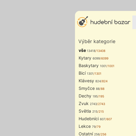
Výběr kategorie
vše
13418
/13408
Kytary
6099
/6099
Baskytary
1001
/1001
Bicí
1301
/1301
Klávesy
824
/824
Smyčce
88
/88
Dechy
195
/195
Zvuk
2743
/2743
Světla
215
/215
Hudebníci
607
/607
Lekce
79
/79
Ostatní
256
/256