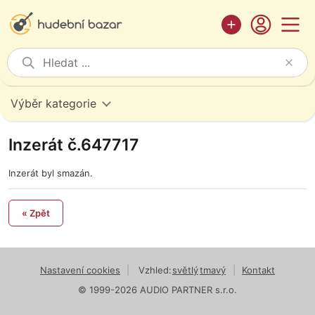
Výběr kategorie
Inzerát č.647717
Inzerát byl smazán.
« Zpět
Nastavení cookies
|
Vzhled:
světlý
tmavý
|
Kontakt
© 1999-2026 AUDIO PARTNER s.r.o.