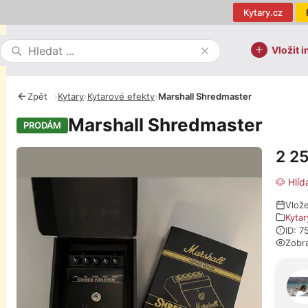
Kytary.cz
Vložit i
Zpět
›
Kytary
›
Kytarové efekty
›
Marshall Shredmaster
Marshall Shredmaster
PRODÁM
2 2
Fotografie
🐶 Hlíd
Vlož
Kytar
ID: 7
Zobr
O pro