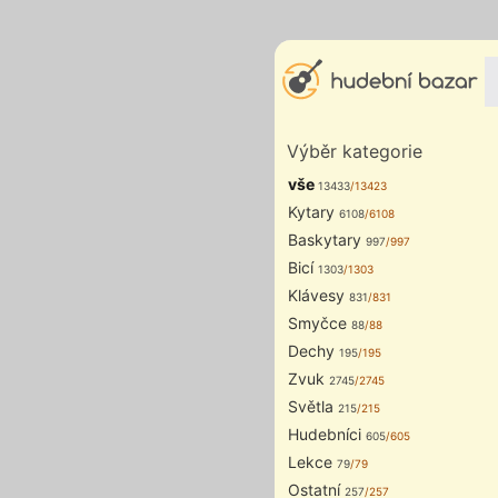
Výběr kategorie
vše
13433
/13423
Kytary
6108
/6108
Baskytary
997
/997
Bicí
1303
/1303
Klávesy
831
/831
Smyčce
88
/88
Dechy
195
/195
Zvuk
2745
/2745
Světla
215
/215
Hudebníci
605
/605
Lekce
79
/79
Ostatní
257
/257