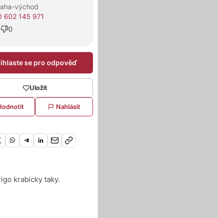
raha-východ
 602 145 971
8
0
řihlaste se pro odpověď
Uložit
Hodnotit
Nahlásit
go krabicky taky.