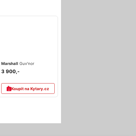
Marshall
Guv'nor
3 900,-
Koupit na Kytary.cz