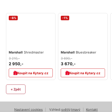
-8%
-1%
Marshall
Shredmaster
Marshall
Bluesbreaker
3 210,-
3 690,-
2 950,-
3 670,-
Koupit na Kytary.cz
Koupit na Kytary.cz
« Zpět
Nastavení cookies
|
Vzhled:
světlý
tmavý
|
Kontakt