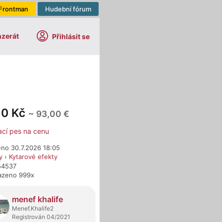
Frontman
Hudební fórum
nzerát
Přihlásit se
50 Kč
~ 93,00 €
ací pes na cenu
eno 30.7.2026 18:05
y
›
Kytarové efekty
54537
azeno 999x
dejci
menef khalife
Menef.Khalife2
Registrován 04/2021