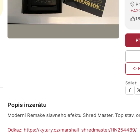
P
+420
1
P
Sdílet:
Popis inzerátu
Moderni Remake slavneho efektu Shred Master. Top stav, ori
Odkaz: https://kytary.cz/marshall-shredmaster/HN254489/