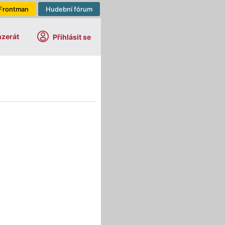
Frontman
Hudební fórum
nzerát
Přihlásit se