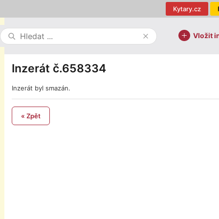
Kytary.cz
Vložit i
Inzerát č.658334
Inzerát byl smazán.
« Zpět