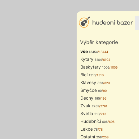
Výběr kategorie
vše
13454
/13444
Kytary
6104
/6104
Baskytary
1006
/1006
Bicí
1310
/1310
Klávesy
823
/823
Smyčce
90
/90
Dechy
195
/195
Zvuk
2761
/2761
Světla
213
/213
Hudebníci
606
/606
Lekce
78
/78
Ostatní
258
/258