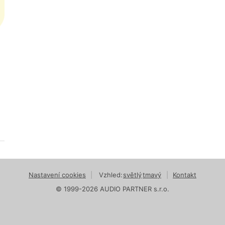
Nastavení cookies
|
Vzhled:
světlý
tmavý
|
Kontakt
© 1999-2026 AUDIO PARTNER s.r.o.