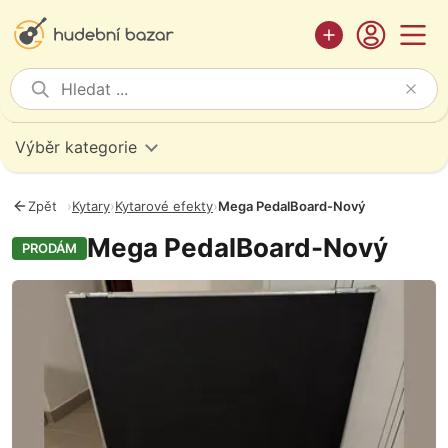
Výběr kategorie
Zpět
›
Kytary
›
Kytarové efekty
›
Mega PedalBoard-Nový
Mega PedalBoard-Nový
PRODÁM
Fotografie