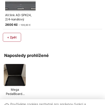
AV:link AD-SPK24,
2/4-kanálový
reproduktorový
2600 Kč
~ 106,60 €
« Zpět
Naposledy prohlížené
Mega
PedalBoard-
Nový
Používáme cookies nezbytné pro správnou funkci a