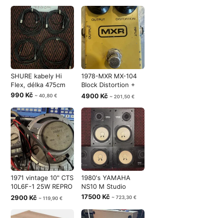
SHURE kabely Hi
1978-MXR MX-104
Flex, délka 475cm
Block Distortion +
Vintage
990 Kč
4900 Kč
~ 40,80 €
~ 201,50 €
1971 vintage 10" CTS
1980's YAMAHA
10L6F-1 25W REPRO
NS10 M Studio
Made i
17500 Kč
2900 Kč
~ 723,30 €
~ 119,90 €