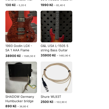
ze 100 voltů na 8
Japan
130 Kč
1990 Kč
~ 5,20 €
~ 82,40 €
1993 Godin LGX -
G&L USA L-1505 5
SA 1 AAA Flame
string Bass Guitar
Maple Carved
35900 Kč
38900 Kč
~ 1482,90 €
~ 1585,50 €
SHADOW Germany
Shure WL93T
Humbucker bridge
2500 Kč
~ 102,90 €
890 Kč
~ 36,80 €