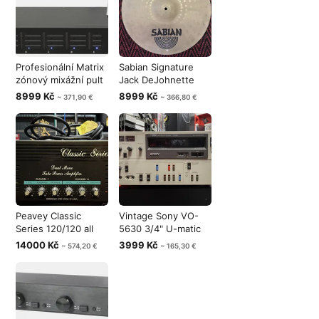
Profesionální Matrix
Sabian Signature
zónový mixážní pult
Jack DeJohnette
s Bl
JDJ Encore C
8999 Kč
8999 Kč
~ 371,90 €
~ 366,80 €
Peavey Classic
Vintage Sony VO-
Series 120/120 all
5630 3/4" U-matic
tube power
Player/Reco
14000 Kč
3999 Kč
~ 574,20 €
~ 165,30 €