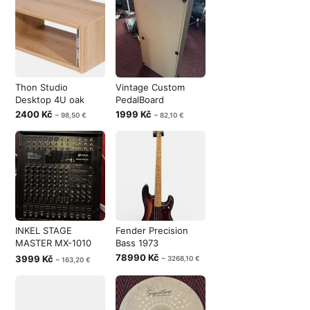
Thon Studio
Vintage Custom
Desktop 4U oak
PedalBoard
2400 Kč
1999 Kč
~ 98,50 €
~ 82,10 €
INKEL STAGE
Fender Precision
MASTER MX-1010
Bass 1973
STEREO AUDIO
78990 Kč
3999 Kč
~ 3268,10 €
~ 163,20 €
MIXIN