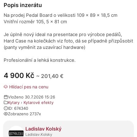
Popis inzerátu
Na prodej Pedal Board o velikosti 109 x 89 x 18,5 cm
Vnitřní rozměr 105, 5 x 81 cm
Je úplně nový ideal na presentace pro výrobce pedálů,
Hard Case na kolečkách viz foto, dá se případně přizpůsobit
(panty vyměnit za uzavírací hardware)
Profesionální a lehká konstrukce.
4 900 Kč
~ 201,40 €
🐶 Hlídací pes na cenu
Vloženo 30.7.2026 15:26
Kytary
›
Kytarové efekty
ID: 674340
Zobrazeno 2737x
O prodejci
Ladislav Kolský
Ladislav.Kolsky