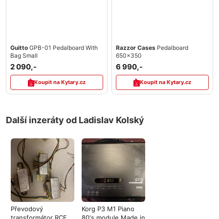
Guitto
GPB-01 Pedalboard With
Razzor Cases
Pedalboard
Bag Small
650x350
2 090,-
6 990,-
Koupit na Kytary.cz
Koupit na Kytary.cz
Další inzeráty od Ladislav Kolský
Převodový
Korg P3 M1 Piano
transformátor RCF
80's module Made in