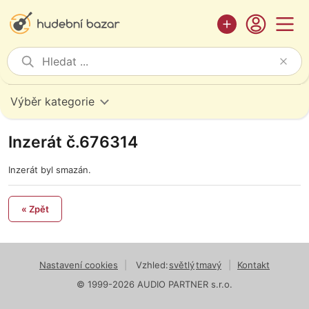
Výběr kategorie
Inzerát č.676314
Inzerát byl smazán.
« Zpět
Nastavení cookies
|
Vzhled:
světlý
tmavý
|
Kontakt
© 1999-2026 AUDIO PARTNER s.r.o.