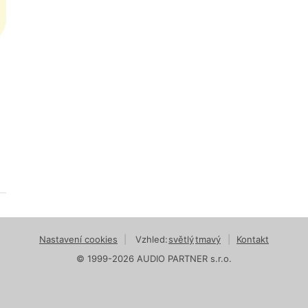
Nastavení cookies
|
Vzhled:
světlý
tmavý
|
Kontakt
© 1999-2026 AUDIO PARTNER s.r.o.