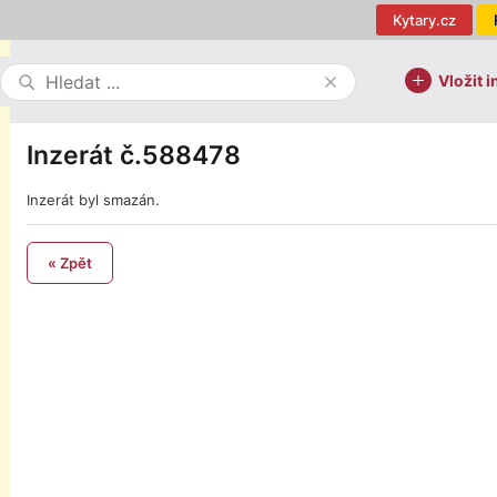
Kytary.cz
Vložit i
Inzerát č.588478
Inzerát byl smazán.
« Zpět