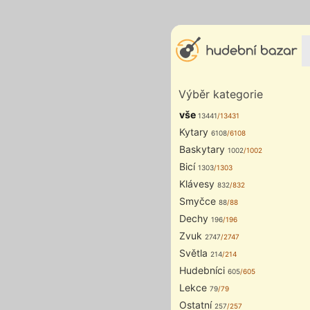
Výběr kategorie
vše
13441
/13431
Kytary
6108
/6108
Baskytary
1002
/1002
Bicí
1303
/1303
Klávesy
832
/832
Smyčce
88
/88
Dechy
196
/196
Zvuk
2747
/2747
Světla
214
/214
Hudebníci
605
/605
Lekce
79
/79
Ostatní
257
/257