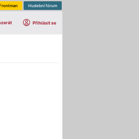
Frontman
Hudební fórum
nzerát
Přihlásit se