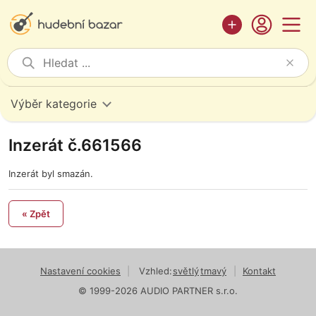
Výběr kategorie
Inzerát č.661566
Inzerát byl smazán.
« Zpět
Nastavení cookies
|
Vzhled:
světlý
tmavý
|
Kontakt
© 1999-2026 AUDIO PARTNER s.r.o.