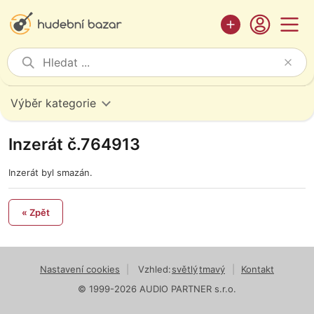
Výběr kategorie
Inzerát č.764913
Inzerát byl smazán.
« Zpět
Nastavení cookies
|
Vzhled:
světlý
tmavý
|
Kontakt
© 1999-2026 AUDIO PARTNER s.r.o.