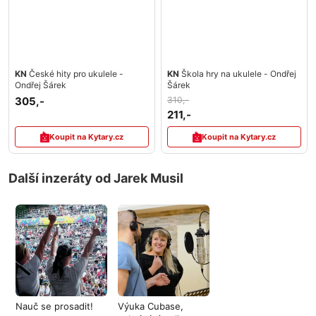
KN
České hity pro ukulele -
KN
Škola hry na ukulele - Ondřej
Ondřej Šárek
Šárek
305,-
310,-
211,-
Koupit na Kytary.cz
Koupit na Kytary.cz
Další inzeráty od Jarek Musil
Nauč se prosadit!
Výuka Cubase,