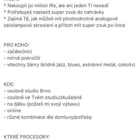
* Nakoupil jsi milion IRs, ale ani jeden Ti nesedí
* Potřebuješ nastavit super zvuk do nahrávky
* Zajímá Tě, jak můžeš mít plnohodnotné analogové
celolampové zkreslení a přitom mít super zvuk po lince
PRO KOHO:
- začátečníci
- mírně pokročilí
- všechny žánry (klidně jazz, blues, extrémní metal, cokoliv)
KDE:
- osobně studio Brno
- osobně ve Tvém studiu/zkušebně
- na dálku (pošleš mi svoji výbavu)
- online
- různé kombinace dle domluvy/potřeby
KTERÉ PROCESORY: