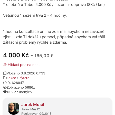
* osobně u Tebe: 4.000 Kč / sezení + doprava (8Kč / km)
Většinou 1 sezení trvá 2 - 4 hodiny.
1.hodina konzultace online zdarma, abychom nezávazně
zjistili, zda Ti dokážu pomoci, případně abychom vyřešili
základní problémy rychle a zdarma.
4 000 Kč
~ 165,00 €
🐶 Hlídací pes na cenu
Vloženo 3.8.2026 07:33
Lekce
›
Kytara
ID: 628947
Zobrazeno 5686x
1× v oblíbených
O prodejci
Jarek Musil
Jarek.Musil2
Registrován 09/2018