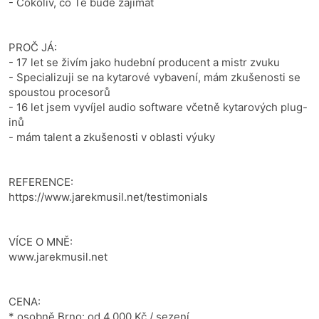
- Cokoliv, co Tě bude zajímat
PROČ JÁ:
- 17 let se živím jako hudební producent a mistr zvuku
- Specializuji se na kytarové vybavení, mám zkušenosti se
spoustou procesorů
- 16 let jsem vyvíjel audio software včetně kytarových plug-
inů
- mám talent a zkušenosti v oblasti výuky
REFERENCE:
https://www.jarekmusil.net/testimonials
VÍCE O MNĚ:
www.jarekmusil.net
CENA:
* osobně Brno: od 4.000 Kč / sezení