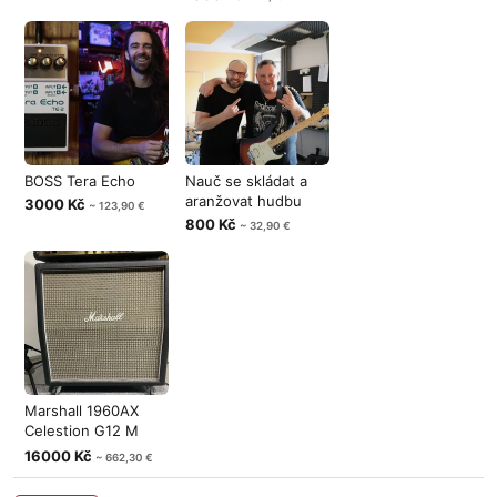
BOSS Tera Echo
Nauč se skládat a
aranžovat hudbu
3000 Kč
~ 123,90 €
800 Kč
~ 32,90 €
Marshall 1960AX
Celestion G12 M
Greenback
16000 Kč
~ 662,30 €