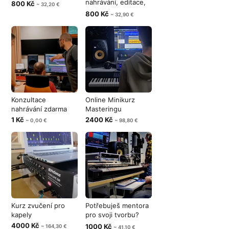
nahrávání, editace,
800 Kč
~ 32,20 €
mixing a ma
800 Kč
~ 32,90 €
Konzultace
Online Minikurz
nahrávání zdarma
Masteringu
1 Kč
2400 Kč
~ 0,00 €
~ 98,80 €
Kurz zvučení pro
Potřebuješ mentora
kapely
pro svoji tvorbu?
Nebo se
4000 Kč
1000 Kč
~ 164,30 €
~ 41,10 €