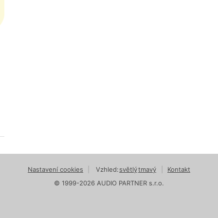
Nastavení cookies
|
Vzhled:
světlý
tmavý
|
Kontakt
© 1999-2026 AUDIO PARTNER s.r.o.