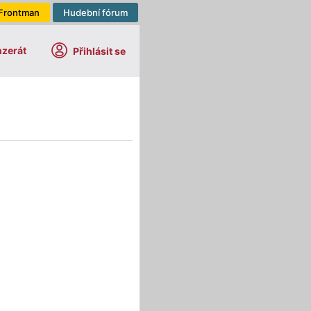
Frontman
Hudební fórum
nzerát
Přihlásit se