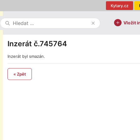
Kytary.cz
Vložit i
Inzerát č.745764
Inzerát byl smazán.
« Zpět