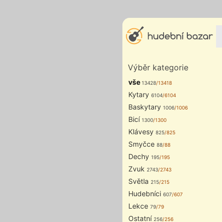
Výběr kategorie
vše
13428
/13418
Kytary
6104
/6104
Baskytary
1006
/1006
Bicí
1300
/1300
Klávesy
825
/825
Smyčce
88
/88
Dechy
195
/195
Zvuk
2743
/2743
Světla
215
/215
Hudebníci
607
/607
Lekce
79
/79
Ostatní
256
/256