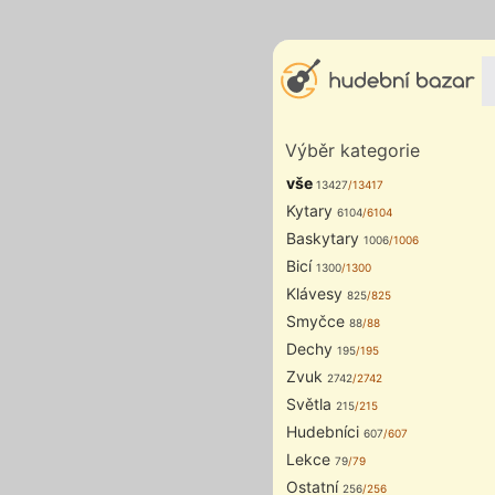
Výběr kategorie
vše
13427
/13417
Kytary
6104
/6104
Baskytary
1006
/1006
Bicí
1300
/1300
Klávesy
825
/825
Smyčce
88
/88
Dechy
195
/195
Zvuk
2742
/2742
Světla
215
/215
Hudebníci
607
/607
Lekce
79
/79
Ostatní
256
/256