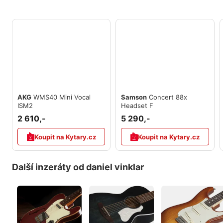
AKG
WMS40 Mini Vocal
Samson
Concert 88x
ISM2
Headset F
2 610,-
5 290,-
Koupit na Kytary.cz
Koupit na Kytary.cz
Další inzeráty od daniel vinklar