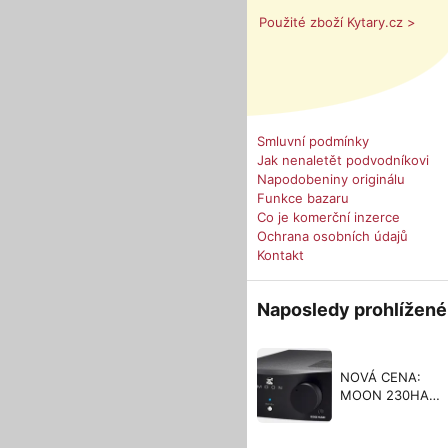
Použité zboží Kytary.cz >
Smluvní podmínky
Jak nenaletět podvodníkovi
Napodobeniny originálu
Funkce bazaru
Co je komerční inzerce
Ochrana osobních údajů
Kontakt
Naposledy prohlížené
NOVÁ CENA:
MOON 230HAD
sluch. zes., DAC
a pře