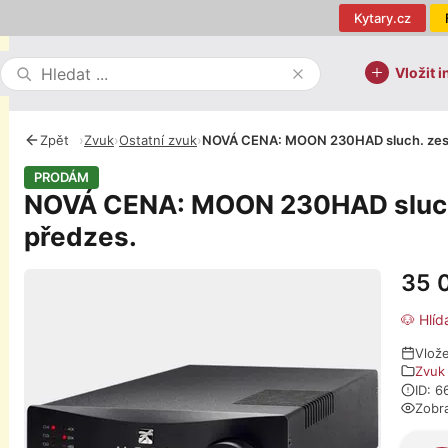
Kytary.cz
Vložit i
Zpět
›
Zvuk
›
Ostatní zvuk
›
NOVÁ CENA: MOON 230HAD sluch. zes.
PRODÁM
NOVÁ CENA: MOON 230HAD sluch.
předzes.
35 
Fotografie
🐶 Hlíd
Vlož
Zvuk
ID: 
Zobr
O pro