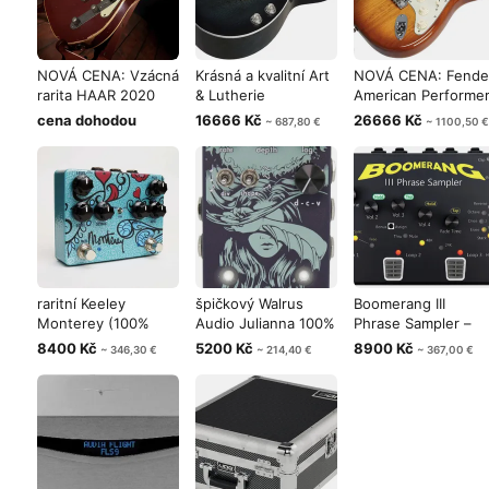
NOVÁ CENA: Vzácná
Krásná a kvalitní Art
NOVÁ CENA: Fende
rarita HAAR 2020
& Lutherie
American Performe
Trad-T Hol
Roadhouse (e
Stratoca
cena dohodou
16666 Kč
26666 Kč
~ 687,80 €
~ 1100,50 €
raritní Keeley
špičkový Walrus
Boomerang III
Monterey (100%
Audio Julianna 100%
Phrase Sampler –
stav, jako nový
stav, jak
profesionální
8400 Kč
5200 Kč
8900 Kč
~ 346,30 €
~ 214,40 €
~ 367,00 €