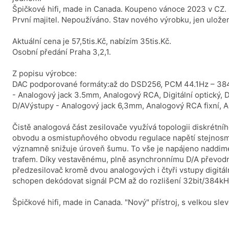
Špičkové hifi, made in Canada. Koupeno vánoce 2023 v CZ.
První majitel. Nepoužíváno. Stav nového výrobku, jen uložen
Aktuální cena je 57,5tis.Kč, nabízím 35tis.Kč.
Osobní předání Praha 3,2,1.
Z popisu výrobce:
DAC podporované formáty:až do DSD256, PCM 44.1Hz – 384
- Analogový jack 3.5mm, Analogový RCA, Digitální optický, D
D/AVýstupy - Analogový jack 6,3mm, Analogový RCA fixní, A
Čistě analogová část zesilovače využívá topologii diskrétn
obvodu a osmistupňového obvodu regulace napětí stejnosm
významně snižuje úroveň šumu. To vše je napájeno naddi
trafem. Díky vestavěnému, plně asynchronnímu D/A převodní
předzesilovač kromě dvou analogových i čtyři vstupy digitáln
schopen dekódovat signál PCM až do rozlišení 32bit/384k
Špičkové hifi, made in Canada. "Nový" přístroj, s velkou sle