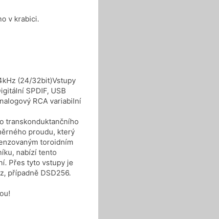
o v krabici.
kHz (24/32bit)Vstupy
igitální SPDIF, USB
nalogový RCA variabilní
ího transkonduktančního
ěrného proudu, který
menzovaným toroidním
ku, nabízí tento
í. Přes tyto vstupy je
Hz, případně DSD256.
vou!