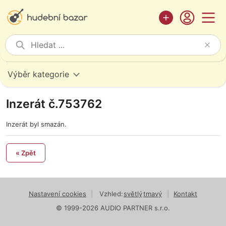
Výběr kategorie
Inzerát č.753762
Inzerát byl smazán.
« Zpět
Nastavení cookies
|
Vzhled:
světlý
tmavý
|
Kontakt
© 1999-2026 AUDIO PARTNER s.r.o.