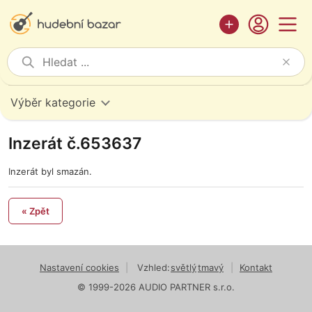
Výběr kategorie
Inzerát č.653637
Inzerát byl smazán.
« Zpět
Nastavení cookies
|
Vzhled:
světlý
tmavý
|
Kontakt
© 1999-2026 AUDIO PARTNER s.r.o.