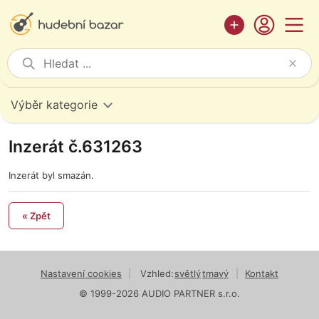
Výběr kategorie
Inzerát č.631263
Inzerát byl smazán.
« Zpět
Nastavení cookies
|
Vzhled:
světlý
tmavý
|
Kontakt
© 1999-2026 AUDIO PARTNER s.r.o.