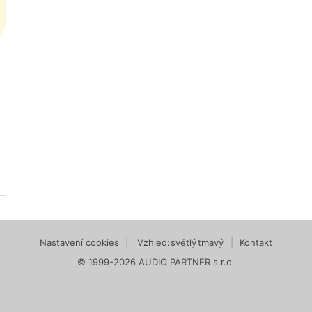
Nastavení cookies
|
Vzhled:
světlý
tmavý
|
Kontakt
© 1999-2026 AUDIO PARTNER s.r.o.