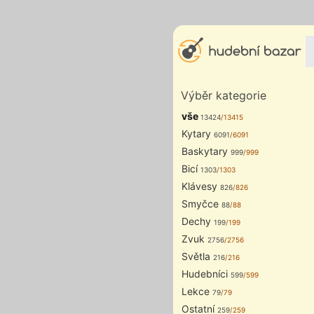
Výběr kategorie
vše
13424
/13415
Kytary
6091
/6091
Baskytary
999
/999
Bicí
1303
/1303
Klávesy
826
/826
Smyčce
88
/88
Dechy
199
/199
Zvuk
2756
/2756
Světla
216
/216
Hudebníci
599
/599
Lekce
79
/79
Ostatní
259
/259