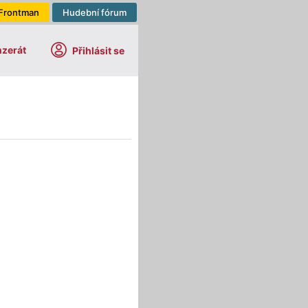
Frontman
Hudební fórum
nzerát
Přihlásit se