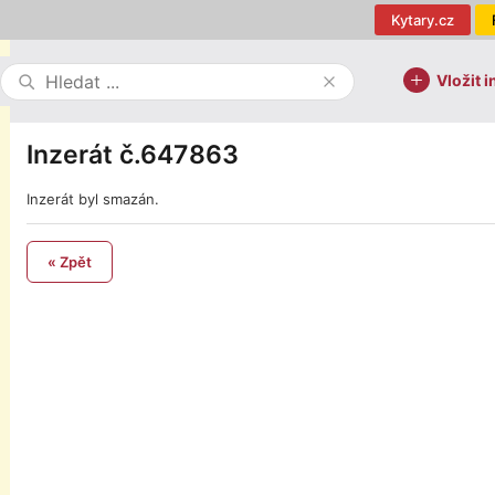
Kytary.cz
Vložit i
Inzerát č.647863
Inzerát byl smazán.
« Zpět