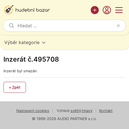
Výběr kategorie
Inzerát č.495708
Inzerát byl smazán.
« Zpět
Nastavení cookies
|
Vzhled:
světlý
tmavý
|
Kontakt
© 1999-2026 AUDIO PARTNER s.r.o.