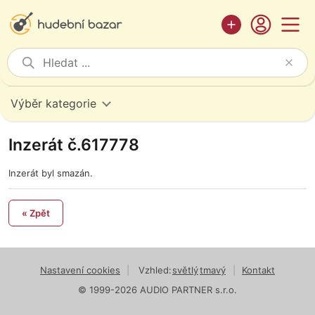
Výběr kategorie
Inzerát č.617778
Inzerát byl smazán.
« Zpět
Nastavení cookies
|
Vzhled:
světlý
tmavý
|
Kontakt
© 1999-2026 AUDIO PARTNER s.r.o.