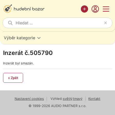
Výběr kategorie
Inzerát č.505790
Inzerát byl smazán.
« Zpět
Nastavení cookies
|
Vzhled:
světlý
tmavý
|
Kontakt
© 1999-2026 AUDIO PARTNER s.r.o.