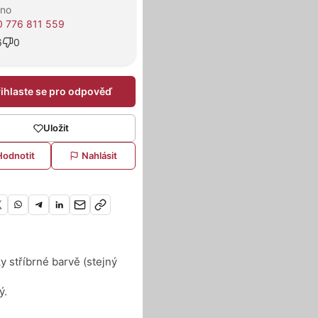
rno
 776 811 559
6
0
řihlaste se pro odpověď
Uložit
Hodnotit
Nahlásit
 stříbrné barvě (stejný
ý.