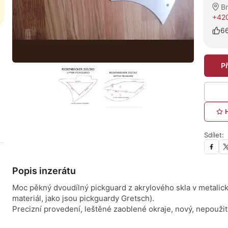
B
+420
6
P
Sdílet:
Popis inzerátu
Moc pěkný dvoudílný pickguard z akrylového skla v metalicky
materiál, jako jsou pickguardy Gretsch).
Precizní provedení, leštěné zaoblené okraje, nový, nepoužit