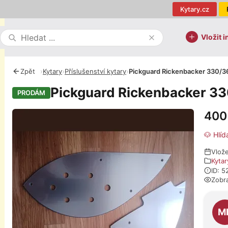
Kytary.cz
Vložit i
Zpět
›
Kytary
›
Příslušenství kytary
›
Pickguard Rickenbacker 330/3
Pickguard Rickenbacker 3
PRODÁM
400
Fotografie
🐶 Hlíd
Vlož
Kytar
ID: 
Zobr
O pro
M