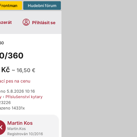
Frontman
Hudební fórum
nzerát
Přihlásit se
60
30/360
 Kč
~ 16,50 €
ací pes na cenu
eno 5.8.2026 10:16
y
›
Příslušenství kytary
523226
azeno 14331x
dejci
Martin Kos
K
Martin.Kos
Registrován 10/2016