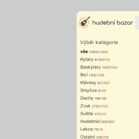
Výběr kategorie
vše
13455
/13445
Kytary
6118
/6118
Baskytary
1003
/1003
Bicí
1305
/1305
Klávesy
827
/827
Smyčce
87
/87
Dechy
196
/196
Zvuk
2752
/2752
Světla
215
/215
Hudebníci
605
/605
Lekce
79
/79
Ostatní
258
/258