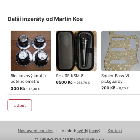
Další inzeráty od Martin Kos
6ks kovový knoflík
SHURE KSM 8
Squier Bass VI
potenciometru
pickguardy
6500 Kč
~ 268,70 €
Danelectro
200 Kč
300 Kč
~ 8,20 €
~ 12,40 €
« Zpět
Nastavení cookies
|
Vzhled:
světlý
tmavý
|
Kontakt
© 1999-2026 AUDIO PARTNER s.r.o.