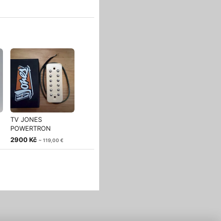
TV JONES
POWERTRON
BRIDGE
2900 Kč
~ 119,00 €