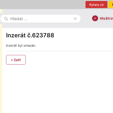
Kytary.cz
Vložit i
Inzerát č.623788
Inzerát byl smazán.
« Zpět