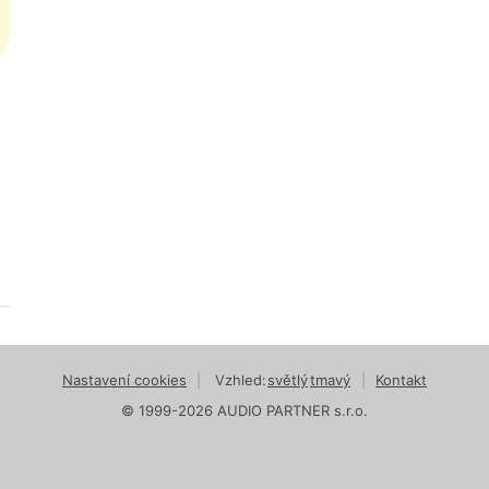
Nastavení cookies
|
Vzhled:
světlý
tmavý
|
Kontakt
© 1999-2026 AUDIO PARTNER s.r.o.