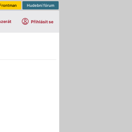
Frontman
Hudební fórum
nzerát
Přihlásit se