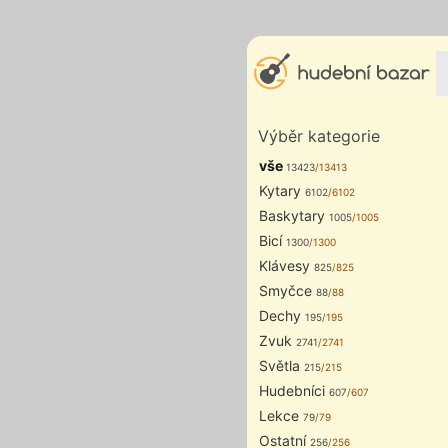
Výběr kategorie
vše
13423
/13413
Kytary
6102
/6102
Baskytary
1005
/1005
Bicí
1300
/1300
Klávesy
825
/825
Smyčce
88
/88
Dechy
195
/195
Zvuk
2741
/2741
Světla
215
/215
Hudebníci
607
/607
Lekce
79
/79
Ostatní
256
/256